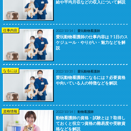
給や平均月収などの収入について解説
仕事内容
2022/10/14
愛玩動物看護師
愛玩動物看護師の仕事内容は？1日のス
ケジュール・やりがい・魅力などを解
説
なるには
2022/10/20
愛玩動物看護師
愛玩動物看護師になるには？必要資格
や向いている人の特徴などを解説
資格情報
2022/10/14
動物看護師
動物看護師の資格・試験とは？取得し
ておくと役立つ資格の難易度や受験資
格などを解説