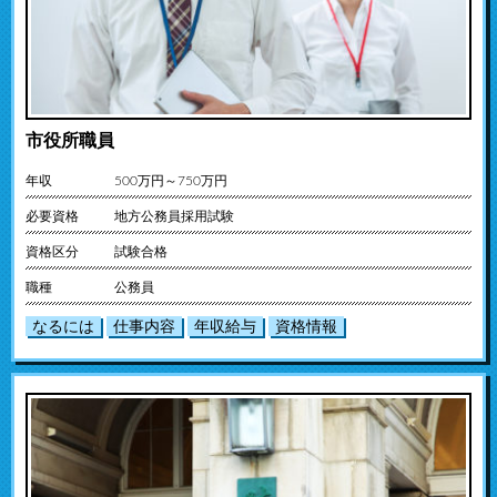
市役所職員
年収
500万円～750万円
必要資格
地方公務員採用試験
資格区分
試験合格
職種
公務員
なるには
仕事内容
年収給与
資格情報