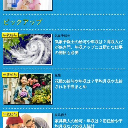
ピックアップ
年収給与
気象予報士
気象予報士の給与や年収は？高収入だ
が狭き門、年収アップには新たな仕事
の開拓も必要
年収給与
花屋
花屋の給与や年収は？平均月収や支給
される手当まとめ
年収給与
家具職人
家具職人の給与・年収は？初任給や平
均月収などの収入統計