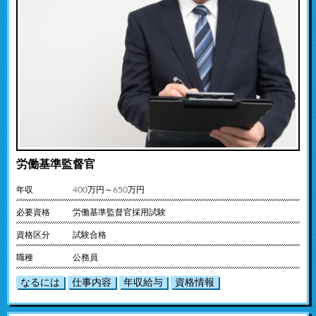
労働基準監督官
年収
400万円～650万円
必要資格
労働基準監督官採用試験
資格区分
試験合格
職種
公務員
なるには
仕事内容
年収給与
資格情報