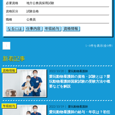
必要資格
地方公務員採用試験
資格区分
試験合格
職種
公務員
なるには
仕事内容
年収給与
資格情報
1
1~8件を表示(全8件)
新着記事
資格情報
2022/10/20
愛玩動物看護師
愛玩動物看護師の資格・試験とは？愛
玩動物看護師国家試験の受験方法や概
要などを解説
年収給与
2022/10/19
愛玩動物看護師
愛玩動物看護師の給与・年収は？初任