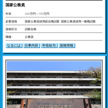
国家公務員
年収
600万円～700万円
必要資格
国家公務員採用総合職試験 国家公務員採用一般職試験
資格区分
試験合格
職種
公務員
なるには
仕事内容
年収給与
資格情報