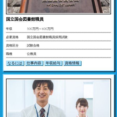
国立国会図書館職員
年収
500万円～600万円
必要資格
国立国会図書館職員採用試験
資格区分
試験合格
職種
公務員
なるには
仕事内容
年収給与
資格情報