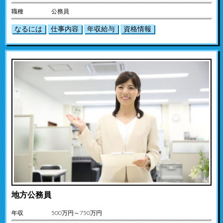
職種
公務員
なるには
仕事内容
年収給与
資格情報
地方公務員
年収
500万円～750万円