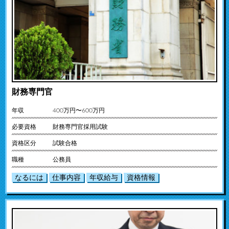
財務専門官
年収
400万円〜600万円
必要資格
財務専門官採用試験
資格区分
試験合格
職種
公務員
なるには
仕事内容
年収給与
資格情報