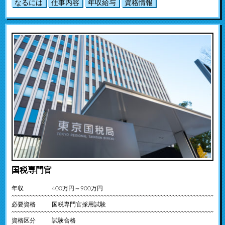
なるには
仕事内容
年収給与
資格情報
国税専門官
年収
400万円～900万円
必要資格
国税専門官採用試験
資格区分
試験合格