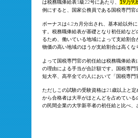
19万9,
は税務職俸給表1級22号にあたり、
例にすると、国家公務員である国税専門官の初
ボーナスは4.2カ月分出され、基本給以外
す。税務職俸給表が基礎となり初任給など
るため、働いている地域によって支給割合
物価の高い地域のほうが支給割合は高くな
よって国税専門官の初任給は税務職俸給表
の理由による手当が合計額です。国税専門
短大卒、高卒全ての人において「国税専門
ただしこの試験の受験資格は21歳以上と
から合格者は大卒がほとんどを占めている
の民間企業の大学新卒者の初任給と比べ、