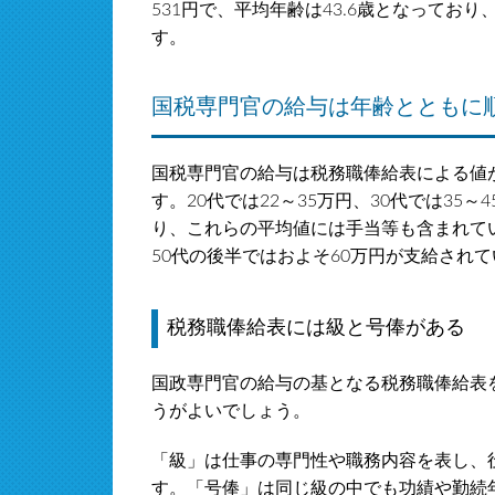
531円で、平均年齢は43.6歳となってお
す。
国税専門官の給与は年齢とともに
国税専門官の給与は税務職俸給表による値
す。20代では22～35万円、30代では35～
り、これらの平均値には手当等も含まれて
50代の後半ではおよそ60万円が支給され
税務職俸給表には級と号俸がある
国政専門官の給与の基となる税務職俸給表
うがよいでしょう。
「級」は仕事の専門性や職務内容を表し、
す。「号俸」は同じ級の中でも功績や勤続