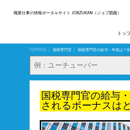
職業仕事の情報ポータルサイト JOBZUKAN（ジョブ図鑑）
トッ
TOPPAGE
国税専門官
国税専門官の給与・年収は？
国税専門官の給与
されるボーナスは