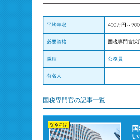
平均年収
400万円～90
必要資格
国税専門官採用
職種
公務員
有名人
国税専門官の記事一覧
なるには
国
い