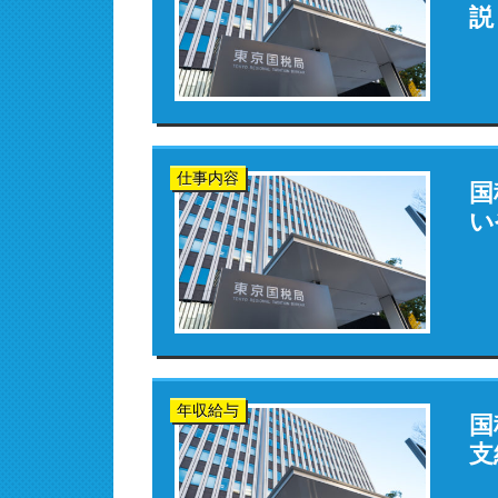
説
仕事内容
国
い
年収給与
国
支