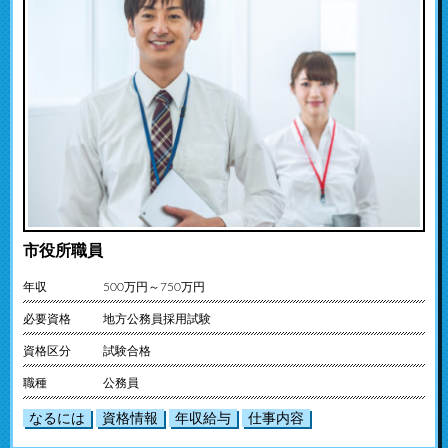
市役所職員
年収
500万円～750万円
必要資格
地方公務員採用試験
資格区分
試験合格
職種
公務員
なるには
資格情報
年収給与
仕事内容