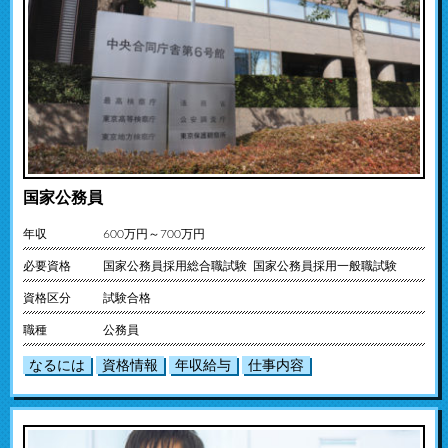
国家公務員
年収
600万円～700万円
必要資格
国家公務員採用総合職試験 国家公務員採用一般職試験
資格区分
試験合格
職種
公務員
なるには
資格情報
年収給与
仕事内容