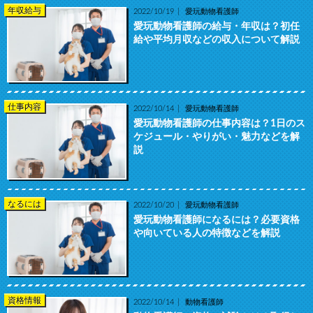
年収給与
2022/10/19
愛玩動物看護師
愛玩動物看護師の給与・年収は？初任
給や平均月収などの収入について解説
仕事内容
2022/10/14
愛玩動物看護師
愛玩動物看護師の仕事内容は？1日のス
ケジュール・やりがい・魅力などを解
説
なるには
2022/10/20
愛玩動物看護師
愛玩動物看護師になるには？必要資格
や向いている人の特徴などを解説
資格情報
2022/10/14
動物看護師