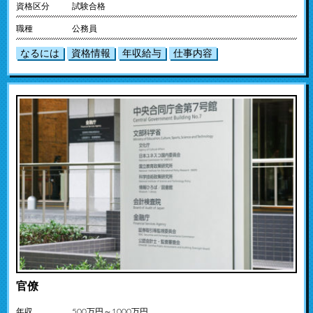
資格区分
試験合格
職種
公務員
なるには
資格情報
年収給与
仕事内容
官僚
年収
500万円～1000万円