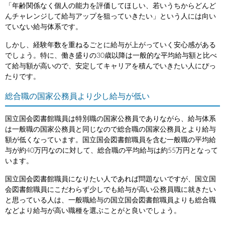
「年齢関係なく個人の能力を評価してほしい、若いうちからどんど
んチャレンジして給与アップを狙っていきたい」という人には向い
ていない給与体系です。
しかし、経験年数を重ねるごとに給与が上がっていく安心感がある
でしょう。特に、働き盛りの30歳以降は一般的な平均給与額と比べ
て給与額が高いので、安定してキャリアを積んでいきたい人にぴっ
たりです。
総合職の国家公務員より少し給与が低い
国立国会図書館職員は特別職の国家公務員でありながら、給与体系
は一般職の国家公務員と同じなので総合職の国家公務員とより給与
額が低くなっています。国立国会図書館職員を含む一般職の平均給
与が約40万円なのに対して、総合職の平均給与は約55万円となって
います。
国立国会図書館職員になりたい人であれば問題ないですが、国立国
会図書館職員にこだわらず少しでも給与が高い公務員職に就きたい
と思っている人は、一般職給与の国立国会図書館職員よりも総合職
などより給与が高い職種を選ぶことがと良いでしょう。