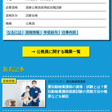
必要資格
国家公務員採用総合職試験
資格区分
試験合格
職種
公務員
なるには
資格情報
年収給与
仕事内容
公務員に関する職業一覧
新着記事
資格情報
2022/10/20
愛玩動物看護師
愛玩動物看護師の資格・試験とは？愛
玩動物看護師国家試験の受験方法や概
要などを解説