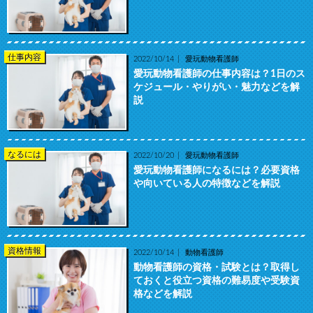
仕事内容
2022/10/14
愛玩動物看護師
愛玩動物看護師の仕事内容は？1日のス
ケジュール・やりがい・魅力などを解
説
なるには
2022/10/20
愛玩動物看護師
愛玩動物看護師になるには？必要資格
や向いている人の特徴などを解説
資格情報
2022/10/14
動物看護師
動物看護師の資格・試験とは？取得し
ておくと役立つ資格の難易度や受験資
格などを解説