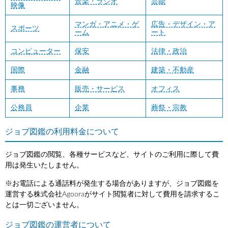
音楽・ラジオ
芸能
映像
マンガ・アニメ・ゲ
広告・デザイン・ア
スポーツ
ーム
ート
コンピューター
保安
法律・政治
国際
金融
建築・不動産
事務
販売・サービス
オフィス
公務員
企業
葬祭・宗教
ジョブ図鑑の利用料金について
ジョブ図鑑の閲覧、各種サービスなど、サイトのご利用に際して費
用は発生いたしません。
※お電話による通話料が発生する場合がありますが、ジョブ図鑑を
運営する株式会社Agooraがサイト閲覧者に対して費用を請求するこ
とは一切ございません。
ジョブ図鑑の運営者について