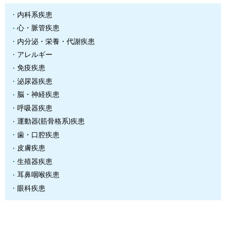
内科系疾患
心・脈管疾患
内分泌・栄養・代謝疾患
アレルギー
免疫疾患
泌尿器疾患
脳・神経疾患
呼吸器疾患
運動器(筋骨格系)疾患
歯・口腔疾患
皮膚疾患
生殖器疾患
耳鼻咽喉疾患
眼科疾患