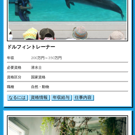
ドルフィントレーナー
年収
200万円～350万円
必要資格
潜水士
資格区分
国家資格
職種
自然・動物
なるには
資格情報
年収給与
仕事内容