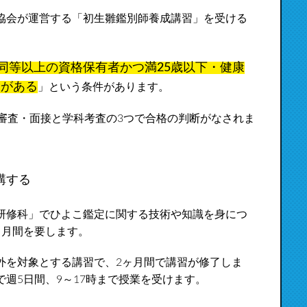
協会が運営する「初生雛鑑別師養成講習」を受ける
同等以上の資格保有者かつ満25歳以下・健康
力がある
」という条件があります。
審査・面接と学科考査の3つで合格の判断がなされま
講する
研修科」でひよこ鑑定に関する技術や知識を身につ
ヶ月間を要します。
外を対象とする講習で、2ヶ月間で講習が修了しま
週5日間、9～17時まで授業を受けます。