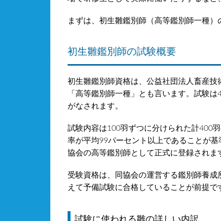
まずは、初生雛鑑別師（高等鑑別師一種）
初生雛鑑別師の試験概要
初生雛鑑別師資格は、公益社団法人畜産技
「高等鑑別師一種」とも言います。試験は4
がなされます。
試験内容は100羽ずつに分けられた計400
率が平均99パーセント以上であることが
協会の高等鑑別師として正式に登録されま
受験資格は、同協会の運営する鑑別師養成
えて予備試験に合格していることが前提で
試験に使われる雛の詳しい内訳