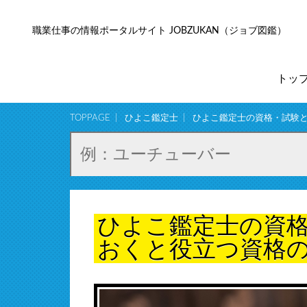
職業仕事の情報ポータルサイト JOBZUKAN（ジョブ図鑑）
トッ
TOPPAGE
ひよこ鑑定士
ひよこ鑑定士の資格・試験
ひよこ鑑定士の資
おくと役立つ資格