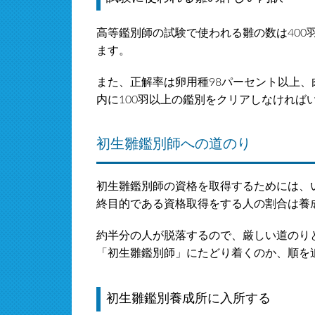
高等鑑別師の試験で使われる雛の数は400羽
ます。
また、正解率は卵用種98パーセント以上、
内に100羽以上の鑑別をクリアしなければ
初生雛鑑別師への道のり
初生雛鑑別師の資格を取得するためには、
終目的である資格取得をする人の割合は養成
約半分の人が脱落するので、厳しい道のり
「初生雛鑑別師」にたどり着くのか、順を
初生雛鑑別養成所に入所する