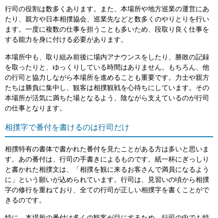
行司の役割は数多くあります。また、本場所や地方巡業の運営にあ
たり、親方や日本相撲協会、巡業先などと数多くのやりとりを行い
ます。一度に複数の仕事を担うことも多いため、段取り良く仕事を
する能力を身に付ける必要があります。
本場所中も、取り組み前後に場内アナウンスをしたり、勝敗の記録
を取ったりと、ゆっくりしている時間はありません。もちろん、他
の行司と協力しながら本場所を進めることも重要です。力士や親方
たちは勝負に集中し、観客は相撲観戦を心待ちにしています。その
本場所が活気に満ちた場となるよう、陰ながら支えているのが行司
の仕事となります。
相撲字で番付を書けるのは行司だけ
相撲特有の書体で書かれた番付を見たことがある方は多いと思いま
す。あの番付は、行司の手書きによるものです。紙一杯にぎっしり
と書かれた相撲文は、「相撲を観に来るお客さんで満員になるよう
に」という願いが込められています。行司は、見習いの頃から相撲
字の修行を重ねており、全ての行司が正しい相撲字を書くことがで
きるのです。