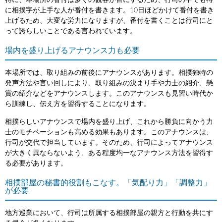
特に、本場所の番付は多くの観客が目にするため、行司の中でも特
に相撲字が上手な人が番付を書きます。10日ほどかけて番付を書き
上げるため、大変な労力になりますが、番付を書くことは行司にと
って誇らしいことである言われています。
場内を盛り上げるアナウンス力も必要
本場所では、取り組みの前後にアナウンスがあります。相撲独特の
発声方法や言い回しにより、取り組みの決まり手や力士の紹介、懸
賞の紹介などをアナウンスします。このアナウンスも見習い時代か
ら訓練し、伝え方を習得することになります。
相撲らしいアナウンスで場内を盛り上げ、これから勝負に向かう力
士のモチベーションも高める効果もあります。このアナウンスは、
行司が交代で担当しています。そのため、行司によってアナウンス
が大きく異ならないよう、ある程度均一なアナウンス方法を習得す
る必要があります。
相撲部屋の秘書的役割もこなす。「気配り力」「調整力」
が必要
地方巡業において、行司は所属する相撲部屋の親方と行動を共にす