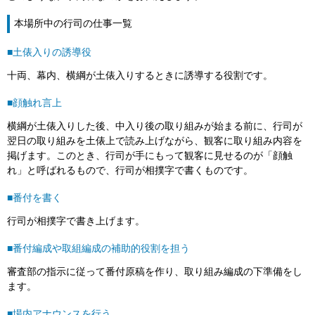
本場所中の行司の仕事一覧
■土俵入りの誘導役
十両、幕内、横綱が土俵入りするときに誘導する役割です。
■顔触れ言上
横綱が土俵入りした後、中入り後の取り組みが始まる前に、行司が
翌日の取り組みを土俵上で読み上げながら、観客に取り組み内容を
掲げます。このとき、行司が手にもって観客に見せるのが「顔触
れ」と呼ばれるもので、行司が相撲字で書くものです。
■番付を書く
行司が相撲字で書き上げます。
■番付編成や取組編成の補助的役割を担う
審査部の指示に従って番付原稿を作り、取り組み編成の下準備をし
ます。
■場内アナウンスを行う