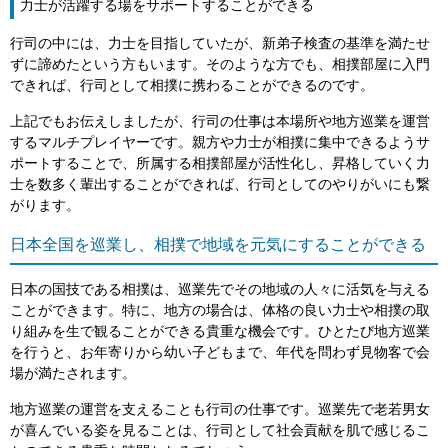
力士が活躍する場をサポートすることができる
行司の中には、力士を目指していたが、新弟子検査の基準を満たせ
ずに諦めたという方もいます。そのような方でも、相撲部屋に入門
できれば、行司として相撲に携わることができるのです。
上記でもお伝えしましたが、行司の仕事は本場所や地方巡業を運営
するマルチプレイヤーです。親方や力士が相撲に集中できるようサ
ポートすることで、所属する相撲部屋が活性化し、昇格していく力
士を数多く輩出することができれば、行司としてのやりがいにも繋
がります。
日本全国を巡業し、相撲で地域を元気にすることができる
日本の国技である相撲は、巡業先でその地域の人々に活気を与える
ことができます。特に、地方の場合は、体格の良い力士や相撲の取
り組みを生で観ることができる貴重な機会です。ひとたび地方巡業
を行うと、お年寄りから幼い子どもまで、年代を問わず見物客で会
場が満たされます。
地方巡業の運営を支えることも行司の仕事です。巡業先で老若男女
が喜んでいる姿を見ることは、行司として社会貢献を肌で感じるこ