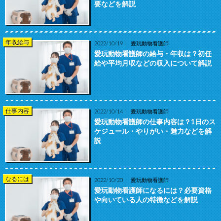
要などを解説
年収給与
2022/10/19
愛玩動物看護師
愛玩動物看護師の給与・年収は？初任
給や平均月収などの収入について解説
仕事内容
2022/10/14
愛玩動物看護師
愛玩動物看護師の仕事内容は？1日のス
ケジュール・やりがい・魅力などを解
説
なるには
2022/10/20
愛玩動物看護師
愛玩動物看護師になるには？必要資格
や向いている人の特徴などを解説