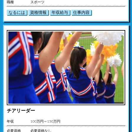
職種
スポーツ
なるには
資格情報
年収給与
仕事内容
チアリーダー
年収
100万円～150万円
必要資格
必要資格なし