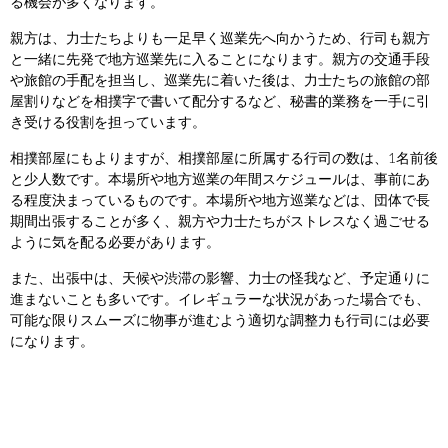
る機会が多くなります。
親方は、力士たちよりも一足早く巡業先へ向かうため、行司も親方
と一緒に先発で地方巡業先に入ることになります。親方の交通手段
や旅館の手配を担当し、巡業先に着いた後は、力士たちの旅館の部
屋割りなどを相撲字で書いて配分するなど、秘書的業務を一手に引
き受ける役割を担っています。
相撲部屋にもよりますが、相撲部屋に所属する行司の数は、1名前後
と少人数です。本場所や地方巡業の年間スケジュールは、事前にあ
る程度決まっているものです。本場所や地方巡業などは、団体で長
期間出張することが多く、親方や力士たちがストレスなく過ごせる
ように気を配る必要があります。
また、出張中は、天候や渋滞の影響、力士の怪我など、予定通りに
進まないことも多いです。イレギュラーな状況があった場合でも、
可能な限りスムーズに物事が進むよう適切な調整力も行司には必要
になります。