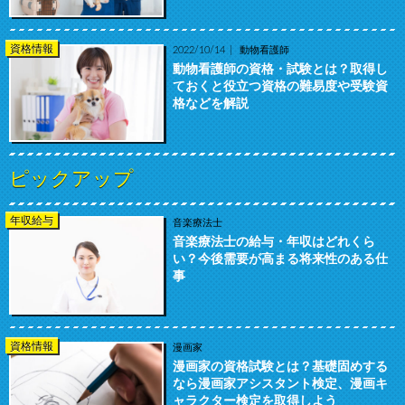
資格情報
2022/10/14
動物看護師
動物看護師の資格・試験とは？取得し
ておくと役立つ資格の難易度や受験資
格などを解説
ピックアップ
年収給与
音楽療法士
音楽療法士の給与・年収はどれくら
い？今後需要が高まる将来性のある仕
事
資格情報
漫画家
漫画家の資格試験とは？基礎固めする
なら漫画家アシスタント検定、漫画キ
ャラクター検定を取得しよう