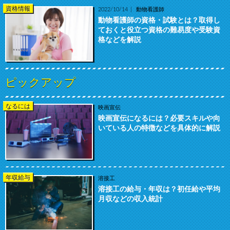
資格情報
2022/10/14
動物看護師
動物看護師の資格・試験とは？取得し
ておくと役立つ資格の難易度や受験資
格などを解説
ピックアップ
なるには
映画宣伝
映画宣伝になるには？必要スキルや向
いている人の特徴などを具体的に解説
年収給与
溶接工
溶接工の給与・年収は？初任給や平均
月収などの収入統計