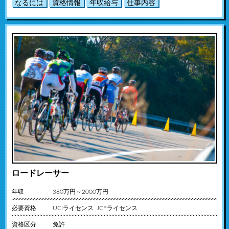
なるには
資格情報
年収給与
仕事内容
ロードレーサー
年収
380万円～2000万円
必要資格
UCIライセンス JCFライセンス
資格区分
免許