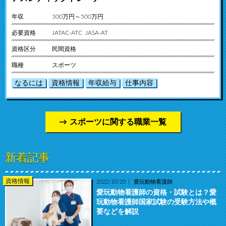
年収
300万円～500万円
必要資格
JATAC-ATC JASA-AT
資格区分
民間資格
職種
スポーツ
なるには
資格情報
年収給与
仕事内容
スポーツに関する職業一覧
新着記事
資格情報
2022/10/20
愛玩動物看護師
愛玩動物看護師の資格・試験とは？愛
玩動物看護師国家試験の受験方法や概
要などを解説