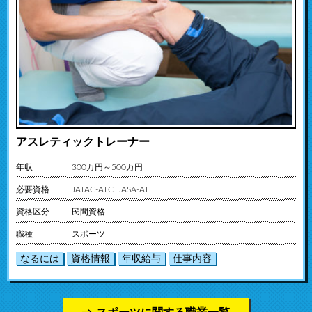
アスレティックトレーナー
年収
300万円～500万円
必要資格
JATAC-ATC JASA-AT
資格区分
民間資格
職種
スポーツ
なるには
資格情報
年収給与
仕事内容