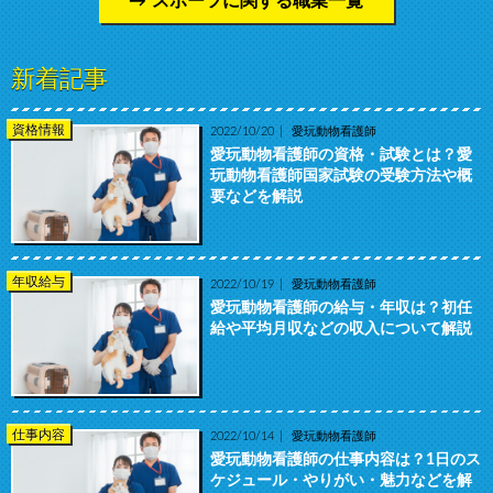
スポーツに関する職業一覧
新着記事
資格情報
2022/10/20
愛玩動物看護師
愛玩動物看護師の資格・試験とは？愛
玩動物看護師国家試験の受験方法や概
要などを解説
年収給与
2022/10/19
愛玩動物看護師
愛玩動物看護師の給与・年収は？初任
給や平均月収などの収入について解説
仕事内容
2022/10/14
愛玩動物看護師
愛玩動物看護師の仕事内容は？1日のス
ケジュール・やりがい・魅力などを解