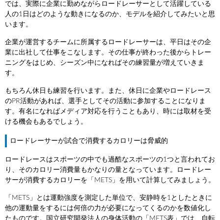
では、実際に企業に勤めながらロードレーサーとして活躍している
人の1日はどのような動きになるのか、モデルを紹介してみたいと思
います。
企業が運営するチームに所属するロードレーサーは、平日はその企
業に出社して仕事をこなします。その仕事が終わった後からトレー
ニングをはじめ、シーズン中になればその練習量が増えていきま
す。
もちろん休日も練習を行います。また、休日に企業やロードレース
のPR活動があれば、選手としてその活動に参加することになりま
す。有名になればメディア対応を行うこともあり、時には取材を受
ける機会もあるでしょう。
ロードレーサーが試合で消費するカロリーは脅威的
ロードレースはスポーツの中でも過酷なスポーツの1つと言われてお
り、そのカロリー消費量もかなりの量となっています。ロードレー
サーが消費するカロリーを「METS」を用いて計算してみましょう。
「METS」とは運動強度を測定した単位で、安静時を1としたときに
他の運動量をするには何倍の力が必要になってくるのかを数値化し
たものです。国立研究開発法人の身体活動の「METS表」では、自転