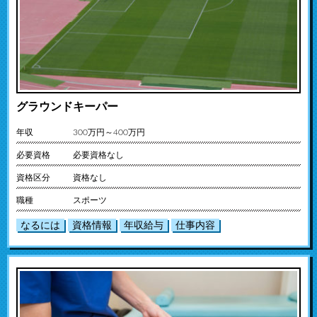
グラウンドキーパー
年収
300万円～400万円
必要資格
必要資格なし
資格区分
資格なし
職種
スポーツ
なるには
資格情報
年収給与
仕事内容