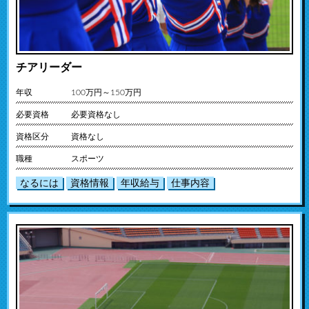
チアリーダー
年収
100万円～150万円
必要資格
必要資格なし
資格区分
資格なし
職種
スポーツ
なるには
資格情報
年収給与
仕事内容