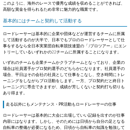
このように、海外のレースで優秀な成績を収めることができれば、
高額な賞金を得られるため非常に魅力的な職業です。
基本的にはチームと契約して活動する
ロードレーサーは基本的に企業や団体などが運営するチームに所属
して活動するのが大半で、日本でもプロのロードレーサーとして仕
事をするなら全日本実業団自転車競技連盟の「Jプロツアー」にエン
トリーしているいずれかの22チームに所属することになります。
いずれのチームも企業チームかクラブチームとなっており、企業の
場合は社員選手かプロ契約選手のどちらかになります。社員選手の
場合、平日はその会社の社員として仕事をこなし、空き時間にトレ
ーニングをしながらプロ活動をします。一方、プロ契約だと終日ト
レーニングに専念できますが、成績が芳しくないと契約打ち切りも
あり得ます。
走る以外にもメンテナンス・PR活動もロードレーサーの仕事
ロードレーサーは基本的に大会に出場していい記録を出すのが仕事
内容にはなります。しかし、そのためには日頃から自分の足となる
自転車の整備が必要になるため、日頃から自転車の知識を勉強して