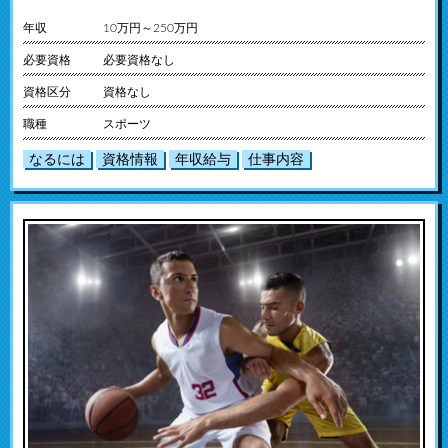
年収
10万円～250万円
必要資格
必要資格なし
資格区分
資格なし
職種
スポーツ
なるには
資格情報
年収給与
仕事内容