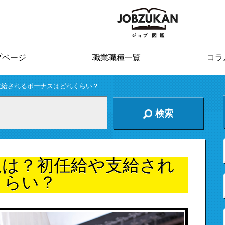
プページ
職業職種一覧
コラ
支給されるボーナスはどれくらい？
検索
収は？初任給や支給され
くらい？