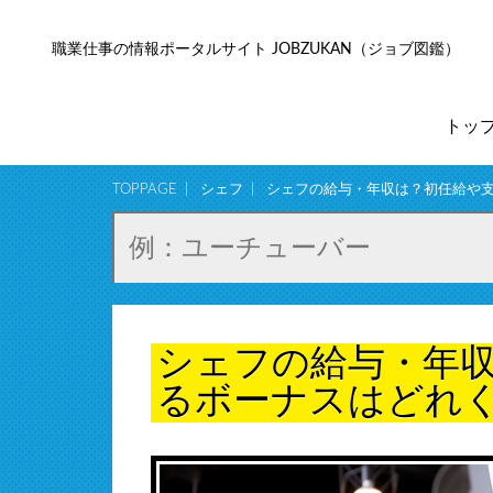
職業仕事の情報ポータルサイト JOBZUKAN（ジョブ図鑑）
トッ
TOPPAGE
シェフ
シェフの給与・年収は？初任給や
シェフの給与・年
るボーナスはどれ