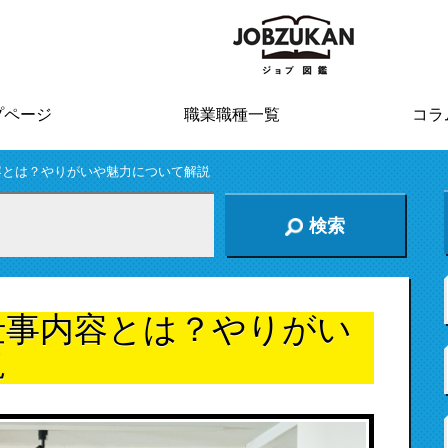
プページ
職業職種一覧
コラ
容とは？やりがいや魅力について解説
検索
仕事内容とは？やりがい
説