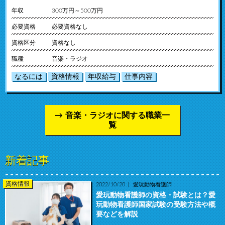
年収
300万円～500万円
必要資格
必要資格なし
資格区分
資格なし
職種
音楽・ラジオ
なるには
資格情報
年収給与
仕事内容
音楽・ラジオに関する職業一
覧
新着記事
資格情報
2022/10/20
愛玩動物看護師
愛玩動物看護師の資格・試験とは？愛
玩動物看護師国家試験の受験方法や概
要などを解説