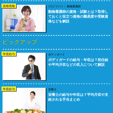
資格情報
2022/10/14
動物看護師
動物看護師の資格・試験とは？取得し
ておくと役立つ資格の難易度や受験資
格などを解説
ピックアップ
年収給与
ボディガード
ボディガードの給与・年収は？初任給
や平均月収などの収入について解説
年収給与
栄養士
栄養士の給与や年収は？平均月収や支
給される手当まとめ