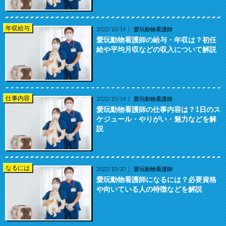
年収給与
2022/10/19
愛玩動物看護師
愛玩動物看護師の給与・年収は？初任
給や平均月収などの収入について解説
仕事内容
2022/10/14
愛玩動物看護師
愛玩動物看護師の仕事内容は？1日のス
ケジュール・やりがい・魅力などを解
説
なるには
2022/10/20
愛玩動物看護師
愛玩動物看護師になるには？必要資格
や向いている人の特徴などを解説