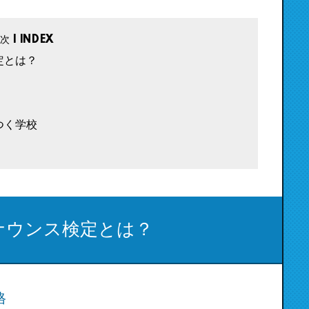
定とは？
つく学校
ナウンス検定とは？
格