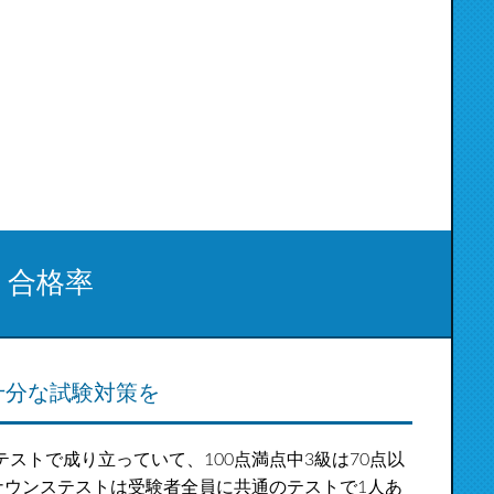
・合格率
十分な試験対策を
ストで成り立っていて、100点満点中3級は70点以
ナウンステストは受験者全員に共通のテストで1人あ