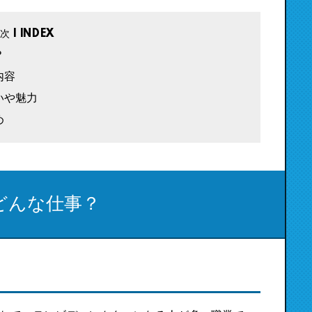
？
内容
いや魅力
め
どんな仕事？