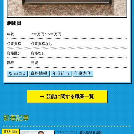
劇団員
年収
200万円〜500万円
必要資格
必要資格なし
資格区分
資格なし
職種
芸能
なるには
資格情報
年収給与
仕事内容
芸能に関する職業一覧
新着記事
資格情報
2022/10/20
愛玩動物看護師