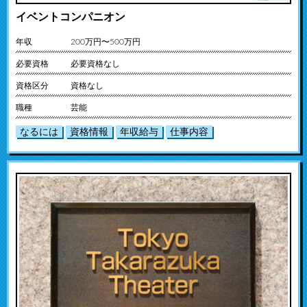
イベントコンパニオン
年収
200万円〜500万円
必要資格
必要資格なし
資格区分
資格なし
職種
芸能
なるには
資格情報
年収給与
仕事内容