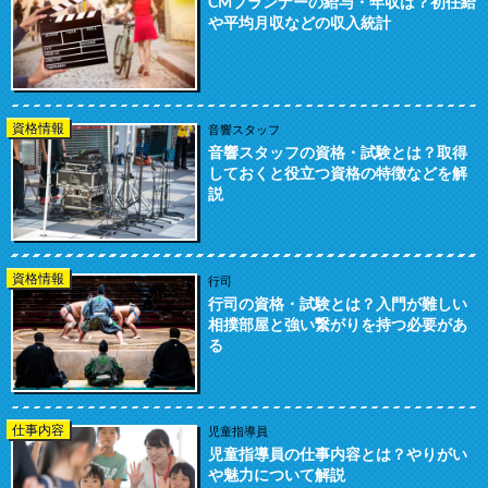
CMプランナーの給与・年収は？初任給
や平均月収などの収入統計
資格情報
音響スタッフ
音響スタッフの資格・試験とは？取得
しておくと役立つ資格の特徴などを解
説
資格情報
行司
行司の資格・試験とは？入門が難しい
相撲部屋と強い繋がりを持つ必要があ
る
仕事内容
児童指導員
児童指導員の仕事内容とは？やりがい
や魅力について解説