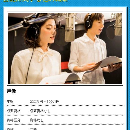
声優
年収
200万円～350万円
必要資格
必要資格なし
資格区分
資格なし
職種
芸能