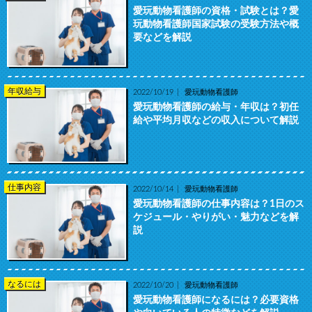
愛玩動物看護師の資格・試験とは？愛
玩動物看護師国家試験の受験方法や概
要などを解説
年収給与
2022/10/19
愛玩動物看護師
愛玩動物看護師の給与・年収は？初任
給や平均月収などの収入について解説
仕事内容
2022/10/14
愛玩動物看護師
愛玩動物看護師の仕事内容は？1日のス
ケジュール・やりがい・魅力などを解
説
なるには
2022/10/20
愛玩動物看護師
愛玩動物看護師になるには？必要資格