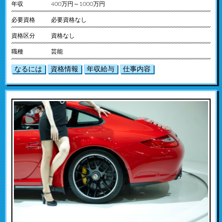
年収
400万円～1000万円
必要資格
必要資格なし
資格区分
資格なし
職種
芸能
なるには
資格情報
年収給与
仕事内容