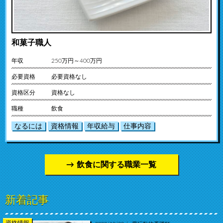
和菓子職人
年収
250万円～400万円
必要資格
必要資格なし
資格区分
資格なし
職種
飲食
なるには
資格情報
年収給与
仕事内容
飲食に関する職業一覧
新着記事