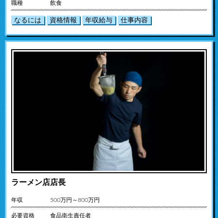
職種
飲食
なるには
資格情報
年収給与
仕事内容
ラーメン店店長
年収
500万円～800万円
必要資格
食品衛生責任者