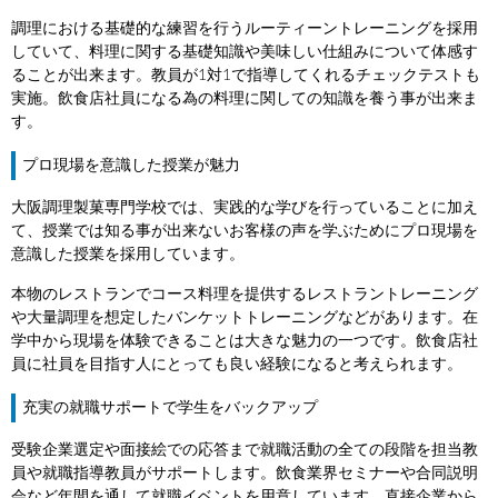
調理における基礎的な練習を行うルーティーントレーニングを採用
していて、料理に関する基礎知識や美味しい仕組みについて体感す
ることが出来ます。教員が1対1で指導してくれるチェックテストも
実施。飲食店社員になる為の料理に関しての知識を養う事が出来ま
す。
プロ現場を意識した授業が魅力
大阪調理製菓専門学校では、実践的な学びを行っていることに加え
て、授業では知る事が出来ないお客様の声を学ぶためにプロ現場を
意識した授業を採用しています。
本物のレストランでコース料理を提供するレストラントレーニング
や大量調理を想定したバンケットトレーニングなどがあります。在
学中から現場を体験できることは大きな魅力の一つです。飲食店社
員に社員を目指す人にとっても良い経験になると考えられます。
充実の就職サポートで学生をバックアップ
受験企業選定や面接絵での応答まで就職活動の全ての段階を担当教
員や就職指導教員がサポートします。飲食業界セミナーや合同説明
会など年間を通して就職イベントを用意しています。直接企業から