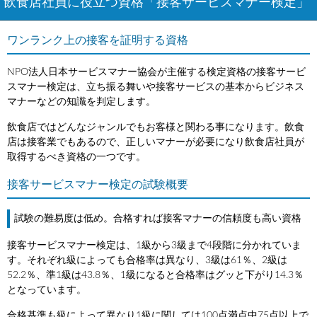
飲食店社員に役立つ資格「接客サービスマナー検定」
ワンランク上の接客を証明する資格
NPO法人日本サービスマナー協会が主催する検定資格の接客サービ
スマナー検定は、立ち振る舞いや接客サービスの基本からビジネス
マナーなどの知識を判定します。
飲食店ではどんなジャンルでもお客様と関わる事になります。飲食
店は接客業でもあるので、正しいマナーが必要になり飲食店社員が
取得するべき資格の一つです。
接客サービスマナー検定の試験概要
試験の難易度は低め。合格すれば接客マナーの信頼度も高い資格
接客サービスマナー検定は、1級から3級まで4段階に分かれていま
す。それぞれ級によっても合格率は異なり、3級は61％、2級は
52.2％、準1級は43.8％、1級になると合格率はグッと下がり14.3％
となっています。
合格基準も級によって異なり1級に関しては100点満点中75点以上で