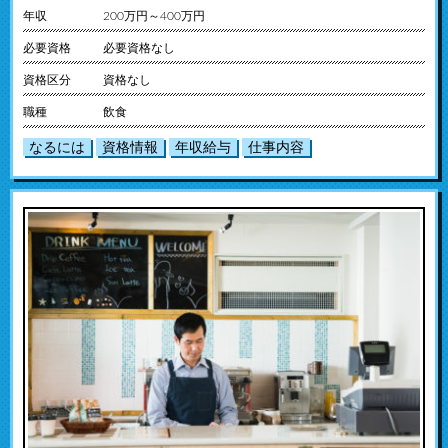
年収
200万円～400万円
必要資格
必要資格なし
資格区分
資格なし
職種
飲食
なるには
資格情報
年収給与
仕事内容