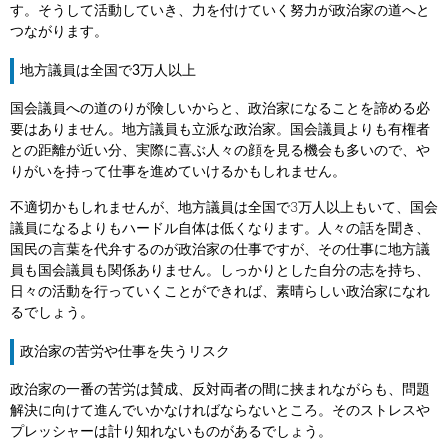
す。そうして活動していき、力を付けていく努力が政治家の道へと
つながります。
地方議員は全国で3万人以上
国会議員への道のりが険しいからと、政治家になることを諦める必
要はありません。地方議員も立派な政治家。国会議員よりも有権者
との距離が近い分、実際に喜ぶ人々の顔を見る機会も多いので、や
りがいを持って仕事を進めていけるかもしれません。
不適切かもしれませんが、地方議員は全国で3万人以上もいて、国会
議員になるよりもハードル自体は低くなります。人々の話を聞き、
国民の言葉を代弁するのが政治家の仕事ですが、その仕事に地方議
員も国会議員も関係ありません。しっかりとした自分の志を持ち、
日々の活動を行っていくことができれば、素晴らしい政治家になれ
るでしょう。
政治家の苦労や仕事を失うリスク
政治家の一番の苦労は賛成、反対両者の間に挟まれながらも、問題
解決に向けて進んでいかなければならないところ。そのストレスや
プレッシャーは計り知れないものがあるでしょう。