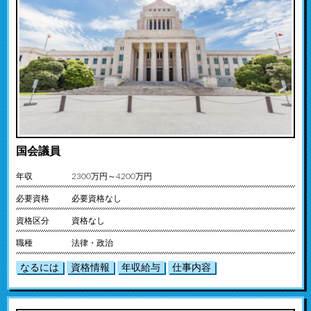
国会議員
年収
2300万円～4200万円
必要資格
必要資格なし
資格区分
資格なし
職種
法律・政治
なるには
資格情報
年収給与
仕事内容