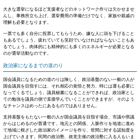
大きな選挙になるほど支援者などのネットワーク作りは欠かせませ
んし、事務所立ち上げ、選挙費用の準備だけでなく、家族や親戚の
理解も必要となります。
一票でも多く自分に投票してもらうため、嫌な人に頭を下げること
もあるでしょう。疲れていても笑顔でいなければならないこともあ
るでしょう。肉体的にも精神的にも多くのエネルギーが必要となる
のが選挙活動なのです。
政治家になるまでの道のり
国会議員になるための道のりは険しく、政治基盤のない一般の人が
国会議員を目指すには、それ相応の覚悟と努力、時には運も必要に
なってくるでしょう。議員秘書になることができれば、政治家とし
ての勉強を議員の側で直接学んでいくことができますが、そのよう
なチャンスはめったにあるものではありません。
支持基盤をもたない一般の人が国会議員を目指す場合、市議や県議
からはじめるのが普通です。地元との関係、人脈作りを地道に進め
て地域に根ざした政治家のイメージを作り、世間に対する認知度を
上げていきます。民間の政治塾、政党主催の政治塾に入る人もいま