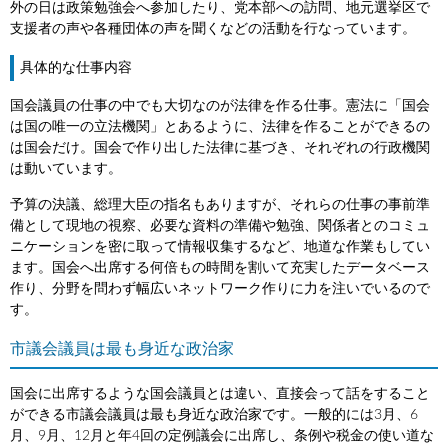
外の日は政策勉強会へ参加したり、党本部への訪問、地元選挙区で
支援者の声や各種団体の声を聞くなどの活動を行なっています。
具体的な仕事内容
国会議員の仕事の中でも大切なのが法律を作る仕事。憲法に「国会
は国の唯一の立法機関」とあるように、法律を作ることができるの
は国会だけ。国会で作り出した法律に基づき、それぞれの行政機関
は動いています。
予算の決議、総理大臣の指名もありますが、それらの仕事の事前準
備として現地の視察、必要な資料の準備や勉強、関係者とのコミュ
ニケーションを密に取って情報収集するなど、地道な作業もしてい
ます。国会へ出席する何倍もの時間を割いて充実したデータベース
作り、分野を問わず幅広いネットワーク作りに力を注いでいるので
す。
市議会議員は最も身近な政治家
国会に出席するような国会議員とは違い、直接会って話をすること
ができる市議会議員は最も身近な政治家です。一般的には3月、6
月、9月、12月と年4回の定例議会に出席し、条例や税金の使い道な