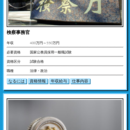
検察事務官
年収
400万円～550万円
必要資格
国家公務員採用一般職試験
資格区分
試験合格
職種
法律・政治
なるには
資格情報
年収給与
仕事内容