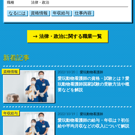
職種
法律・政治
なるには
資格情報
年収給与
仕事内容
法律・政治に関する職業一覧
新着記事
資格情報
2022/10/20
愛玩動物看護師
愛玩動物看護師の資格・試験とは？愛
玩動物看護師国家試験の受験方法や概
要などを解説
年収給与
2022/10/19
愛玩動物看護師
愛玩動物看護師の給与・年収は？初任
給や平均月収などの収入について解説