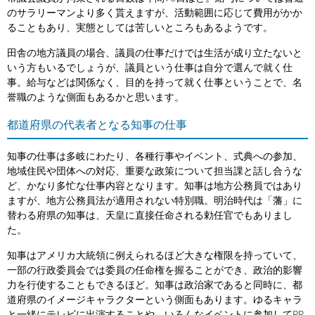
のサラリーマンより多く貰えますが、活動範囲に応じて費用がかか
ることもあり、実態としては苦しいところもあるようです。
田舎の地方議員の場合、議員の仕事だけでは生活が成り立たないと
いう方もいるでしょうが、議員という仕事は自分で選んで就く仕
事。給与などは関係なく、目的を持って就く仕事ということで、名
誉職のような側面もあるかと思います。
都道府県の代表者となる知事の仕事
知事の仕事は多岐にわたり、各種行事やイベント、式典への参加、
地域住民や団体への対応、重要な政策について担当課と話し合うな
ど、かなり多忙な仕事内容となります。知事は地方公務員ではあり
ますが、地方公務員法が適用されない特別職。明治時代は「藩」に
替わる府県の知事は、天皇に直接任命される勅任官でもありまし
た。
知事はアメリカ大統領に例えられるほど大きな権限を持っていて、
一部の行政委員会では委員の任命権を握ることができ、政治的影響
力を行使することもできるほど。知事は政治家であると同時に、都
道府県のイメージキャラクターという側面もあります。ゆるキャラ