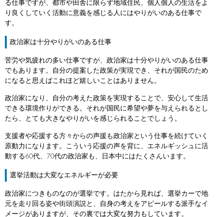
る仕事ですが、都市や田舎に限らず地域住民、個人個人の生活をよ
り良くしていく活動に意義を感じる人にはやりがいのある仕事で
す。
政治家は十分やりがいのある仕事
苦労や気疲れの多い仕事ですが、政治家は十分やりがいのある仕事
でもあります。自分の提案した政策が実現でき、それが国民のため
になると思えばこれほど嬉しいことはありません。
政治家になり、自分の考えた政策を実現することで、安心して生活
できる環境作りができる。それが国民に希望や夢を与えられるとし
たら、とても大きなやりがいを感じられることでしょう。
支援者や応援する方々からの声援も政治家という仕事を続けていく
原動力になります。こういう応援の声を背に、エネルギッシュに活
動する60代、70代の政治家も、日本中にはたくさんいます。
選挙活動は大変なエネルギーが必要
政治家につきものなのが選挙です。はたから見れば、選挙カーで地
元を走り回る姿や街頭演説と、自身の考えをアピールする派手なイ
メージがありますが、その裏では大変な努力もしています。