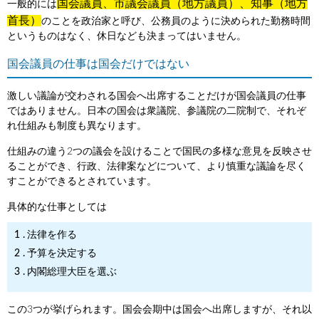
国会議員、市議会議員（地方議員）、知事（地方
一般的には
首長）
のことを政治家と呼び、公務員のように決められた勤務時間
というものはなく、休日なども決まってはいません。
国会議員の仕事は国会だけではない
激しい議論が交わされる国会へ出席することだけが国会議員の仕事
ではありません。日本の国会は衆議院、参議院の二院制で、それぞ
れ仕組みも制度も異なります。
仕組みの違う2つの議会を設けることで国民の多様な意見を反映させ
ることができ、行政、法律案などについて、より慎重な議論を尽く
すことができるとされています。
具体的な仕事としては
法律を作る
予算を決定する
内閣総理大臣を選ぶ
この3つが挙げられます。国会会期中は国会へ出席しますが、それ以