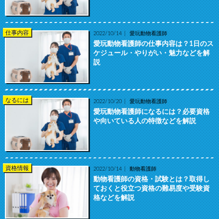
仕事内容
2022/10/14
愛玩動物看護師
愛玩動物看護師の仕事内容は？1日のス
ケジュール・やりがい・魅力などを解
説
なるには
2022/10/20
愛玩動物看護師
愛玩動物看護師になるには？必要資格
や向いている人の特徴などを解説
資格情報
2022/10/14
動物看護師
動物看護師の資格・試験とは？取得し
ておくと役立つ資格の難易度や受験資
格などを解説