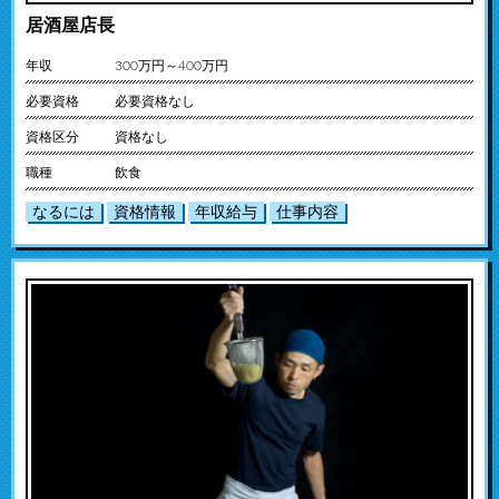
居酒屋店長
年収
300万円～400万円
必要資格
必要資格なし
資格区分
資格なし
職種
飲食
なるには
資格情報
年収給与
仕事内容