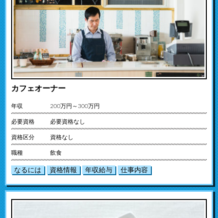
カフェオーナー
年収
200万円～300万円
必要資格
必要資格なし
資格区分
資格なし
職種
飲食
なるには
資格情報
年収給与
仕事内容