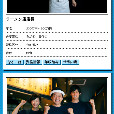
ラーメン店店長
年収
500万円～800万円
必要資格
食品衛生責任者
資格区分
公的資格
職種
飲食
なるには
資格情報
年収給与
仕事内容