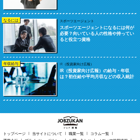
なるには
スポーツエージェント
スポーツエージェントになるには何が
必要？向いている人の性格や持ってい
ると役立つ資格
年収給与
IR（投資家向け広報）
IR（投資家向け広報）の給与・年収
は？初任給や平均月収などの収入統計
トップページ
当サイトについて
職業一覧
コラム一覧