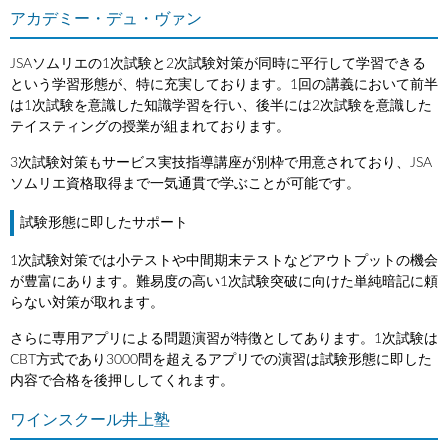
アカデミー・デュ・ヴァン
JSAソムリエの1次試験と2次試験対策が同時に平行して学習できる
という学習形態が、特に充実しております。1回の講義において前半
は1次試験を意識した知識学習を行い、後半には2次試験を意識した
テイスティングの授業が組まれております。
3次試験対策もサービス実技指導講座が別枠で用意されており、JSA
ソムリエ資格取得まで一気通貫で学ぶことが可能です。
試験形態に即したサポート
1次試験対策では小テストや中間期末テストなどアウトプットの機会
が豊富にあります。難易度の高い1次試験突破に向けた単純暗記に頼
らない対策が取れます。
さらに専用アプリによる問題演習が特徴としてあります。1次試験は
CBT方式であり3000問を超えるアプリでの演習は試験形態に即した
内容で合格を後押ししてくれます。
ワインスクール井上塾