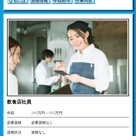
なるには
資格情報
年収給与
仕事内容
飲食店社員
年収
250万円～350万円
必要資格
必要資格なし
資格区分
資格なし