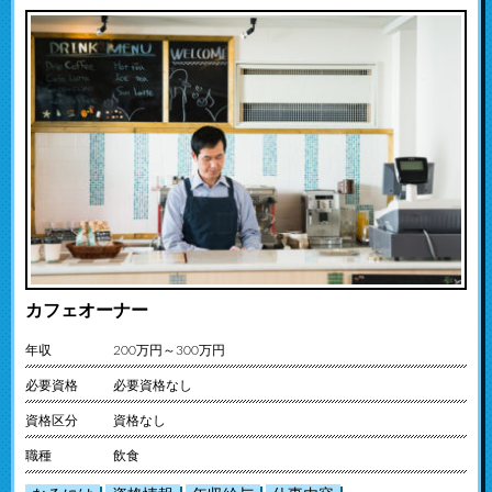
カフェオーナー
年収
200万円～300万円
必要資格
必要資格なし
資格区分
資格なし
職種
飲食