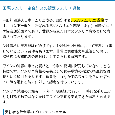
国際ソムリエ協会加盟の認定ソムリエ資格
J.S.Aソムリエ資格
一般社団法人日本ソムリエ協会が認定する
で
す。（以下一般的に呼ばれるJSAソムリエと表記します）国際ソムリ
エ協会加盟団体であり、世界から見た日本のソムリエ資格として意
識されております。
受験資格に実務経験が必須です。1次試験受験日において実務に従事
しているという要件もあります。非常に実務能力を重視しており、
取得後に実務能力の裏付けとして見られる資格です。
ワインの知識に限った資格という狭い範囲に限定していないことも
特徴です。ソムリエ資格の定義として食事環境の清潔で衛生的な維
持という項目もあります。食事を行うなかでのワインを含めたすべ
てに気を配れる能力に対して認定を行っています。
ソムリエ試験の開始も1985年より継続して行い、一時的な盛り上が
りを目指す形ではなく続けてワイン文化を支えてきた資格と言えま
す。
受験者も飲食業のプロフェッショナル