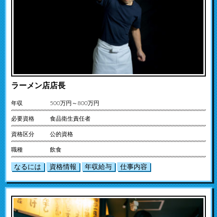
ラーメン店店長
年収
500万円～800万円
必要資格
食品衛生責任者
資格区分
公的資格
職種
飲食
なるには
資格情報
年収給与
仕事内容