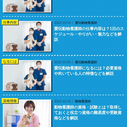
仕事内容
2022/10/14
愛玩動物看護師
愛玩動物看護師の仕事内容は？1日のス
ケジュール・やりがい・魅力などを解
説
なるには
2022/10/20
愛玩動物看護師
愛玩動物看護師になるには？必要資格
や向いている人の特徴などを解説
資格情報
2022/10/14
動物看護師
動物看護師の資格・試験とは？取得し
ておくと役立つ資格の難易度や受験資
格などを解説