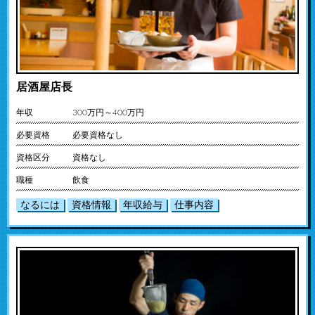
居酒屋店長
年収
300万円～400万円
必要資格
必要資格なし
資格区分
資格なし
職種
飲食
なるには
資格情報
年収給与
仕事内容