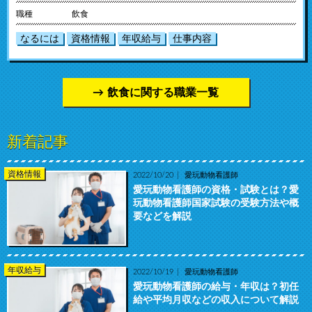
職種
飲食
なるには
資格情報
年収給与
仕事内容
飲食に関する職業一覧
新着記事
資格情報
2022/10/20
愛玩動物看護師
愛玩動物看護師の資格・試験とは？愛
玩動物看護師国家試験の受験方法や概
要などを解説
年収給与
2022/10/19
愛玩動物看護師
愛玩動物看護師の給与・年収は？初任
給や平均月収などの収入について解説