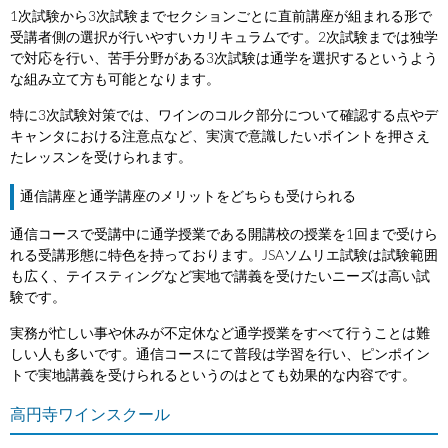
1次試験から3次試験までセクションごとに直前講座が組まれる形で
受講者側の選択が行いやすいカリキュラムです。2次試験までは独学
で対応を行い、苦手分野がある3次試験は通学を選択するというよう
な組み立て方も可能となります。
特に3次試験対策では、ワインのコルク部分について確認する点やデ
キャンタにおける注意点など、実演で意識したいポイントを押さえ
たレッスンを受けられます。
通信講座と通学講座のメリットをどちらも受けられる
通信コースで受講中に通学授業である開講校の授業を1回まで受けら
れる受講形態に特色を持っております。JSAソムリエ試験は試験範囲
も広く、テイスティングなど実地で講義を受けたいニーズは高い試
験です。
実務が忙しい事や休みが不定休など通学授業をすべて行うことは難
しい人も多いです。通信コースにて普段は学習を行い、ピンポイン
トで実地講義を受けられるというのはとても効果的な内容です。
高円寺ワインスクール