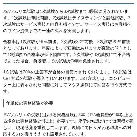
JSAソムリエ試験は1次試験から3次試験まで3段階に分かれていま
す。1次試験は筆記問題、2次試験はテイスティングと論述試験、3
次試験はサービス実技と内容も様々です。サービス実技はお客様へ
のワイン提供までの一連の流れを実演します。
合格率は1次試験が40%前後、2次試験80%前後、3次試験90％前後
となっております。年度によって変動はありますが直近の傾向とし
て1次試験の合格率が低下傾向です。2次試験や3次試験にて不合格
であった場合、前段階までの試験が3年間免除されます。
1次試験は70%の正答率が合格の目安とされております。1次試験は
CBT方式の試験が導入されております。CBT方式とは、コンピュー
ター上に表示された問題に対してマウス操作にて回答を行う方式で
す。
年単位の実務経験が必要
JSAソムリエの受験における実務経験は3年（JSA会員歴が2年以上あ
る場合は実務経験2年以上）必要です。座学の知識だけでは習得が難
しい、現場感覚を重視しています。現場にて日々変わる環境への対
応する力を養ううえでも設定されています。