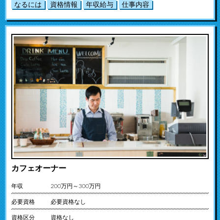
なるには
資格情報
年収給与
仕事内容
カフェオーナー
年収
200万円～300万円
必要資格
必要資格なし
資格区分
資格なし