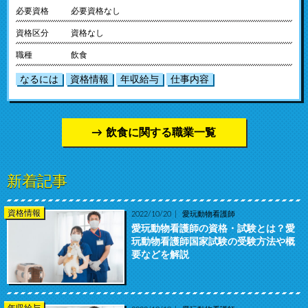
必要資格
必要資格なし
資格区分
資格なし
職種
飲食
なるには
資格情報
年収給与
仕事内容
飲食に関する職業一覧
新着記事
資格情報
2022/10/20
愛玩動物看護師
愛玩動物看護師の資格・試験とは？愛
玩動物看護師国家試験の受験方法や概
要などを解説