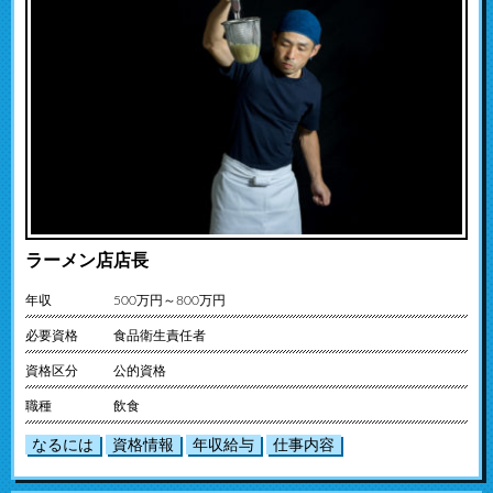
ラーメン店店長
年収
500万円～800万円
必要資格
食品衛生責任者
資格区分
公的資格
職種
飲食
なるには
資格情報
年収給与
仕事内容