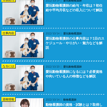
年収給与
2022/10/19
愛玩動物看護師
愛玩動物看護師の給与・年収は？初任
給や平均月収などの収入について解説
仕事内容
2022/10/14
愛玩動物看護師
愛玩動物看護師の仕事内容は？1日のス
ケジュール・やりがい・魅力などを解
説
なるには
2022/10/20
愛玩動物看護師
愛玩動物看護師になるには？必要資格
や向いている人の特徴などを解説
資格情報
2022/10/14
動物看護師
動物看護師の資格・試験とは？取得し