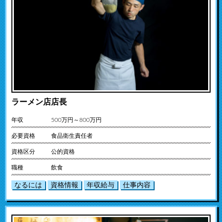
ラーメン店店長
年収
500万円～800万円
必要資格
食品衛生責任者
資格区分
公的資格
職種
飲食
なるには
資格情報
年収給与
仕事内容