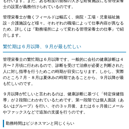
も行います。また、ある程度の規模の大きな給食施設にも管理栄養
士の設置が義務付けられているのです。
管理栄養士が働くフィールドは幅広く、病院・工場・児童福祉施
設・介護施設など様々。それぞれの職場によって仕事内容が異なる
ため、詳しくは『勤務場所によって変わる管理栄養士の仕事』で紹
介します。
繁忙期は６月以降、９月が最も忙しい
管理栄養士の繁忙期は６月以降です。一般的に会社の健康診断は４
月〜７月頃に行われるので、診断を受けて治療が必要と判断された
人に対し指導を行うためこの時期が目安になります。しかし、実際
のところ７月・８月は夏休みの時期であることから、９月以降が最
も忙しいのです。
９月以降が忙しいと言われるのは、健康診断に基づく「特定保健指
導」が２段階にわかれているためです。第一段階では個人面談（あ
るいはグループ）を行い、その３ヶ月後、または６ヶ月後にメール
やファックスなどで追加の支援を行うのです。
勤務時間はビジネスマンと同じくらい