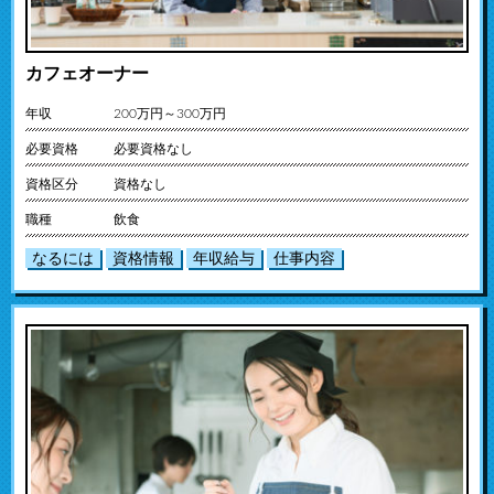
カフェオーナー
年収
200万円～300万円
必要資格
必要資格なし
資格区分
資格なし
職種
飲食
なるには
資格情報
年収給与
仕事内容