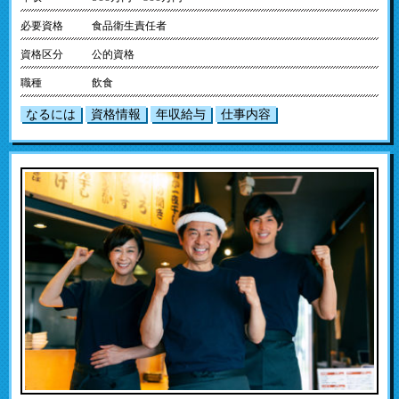
必要資格
食品衛生責任者
資格区分
公的資格
職種
飲食
なるには
資格情報
年収給与
仕事内容