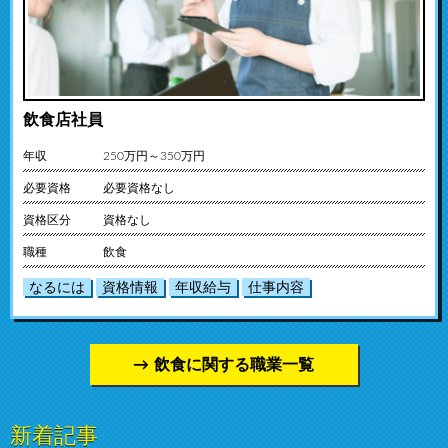
飲食店社員
年収
250万円～350万円
必要資格
必要資格なし
資格区分
資格なし
職種
飲食
なるには
資格情報
年収給与
仕事内容
飲食に関する職業一覧
新着記事