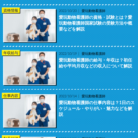
資格情報
2022/10/20
愛玩動物看護師
愛玩動物看護師の資格・試験とは？愛
玩動物看護師国家試験の受験方法や概
要などを解説
年収給与
2022/10/19
愛玩動物看護師
愛玩動物看護師の給与・年収は？初任
給や平均月収などの収入について解説
仕事内容
2022/10/14
愛玩動物看護師
愛玩動物看護師の仕事内容は？1日のス
ケジュール・やりがい・魅力などを解
説