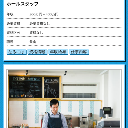
ホールスタッフ
年収
200万円～400万円
必要資格
必要資格なし
資格区分
資格なし
職種
飲食
なるには
資格情報
年収給与
仕事内容