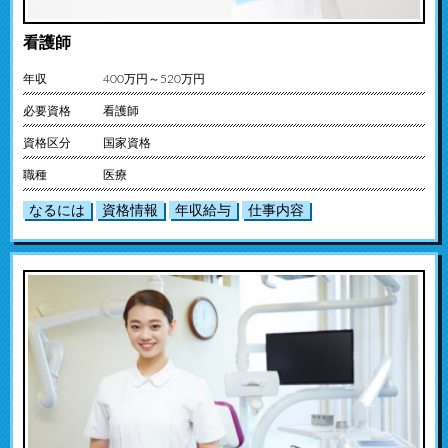
看護師
年収
400万円～520万円
必要資格
看護師
資格区分
国家資格
職種
医療
なるには
資格情報
年収給与
仕事内容