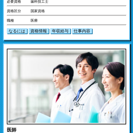
必要資格
歯科技工士
資格区分
国家資格
職種
医療
なるには
資格情報
年収給与
仕事内容
医師