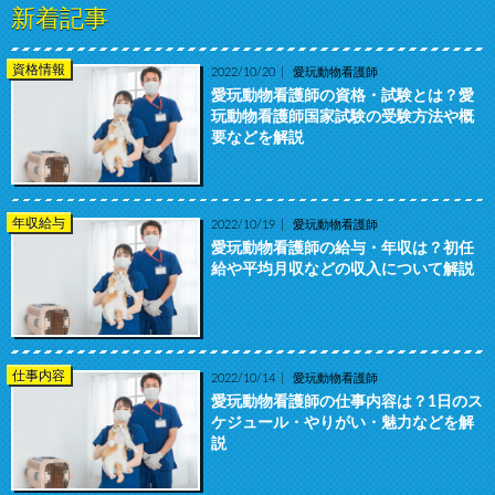
新着記事
資格情報
2022/10/20
愛玩動物看護師
愛玩動物看護師の資格・試験とは？愛
玩動物看護師国家試験の受験方法や概
要などを解説
年収給与
2022/10/19
愛玩動物看護師
愛玩動物看護師の給与・年収は？初任
給や平均月収などの収入について解説
仕事内容
2022/10/14
愛玩動物看護師
愛玩動物看護師の仕事内容は？1日のス
ケジュール・やりがい・魅力などを解
説