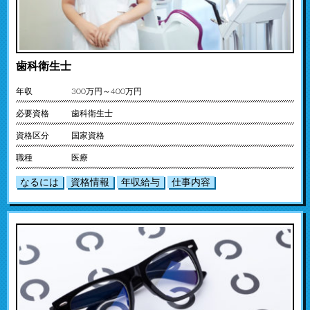
歯科衛生士
年収
300万円～400万円
必要資格
歯科衛生士
資格区分
国家資格
職種
医療
なるには
資格情報
年収給与
仕事内容