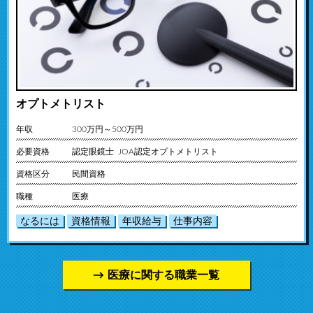
オプトメトリスト
年収
300万円～500万円
必要資格
認定眼鏡士 JOA認定オプトメトリスト
資格区分
民間資格
職種
医療
なるには
資格情報
年収給与
仕事内容
医療に関する職業一覧