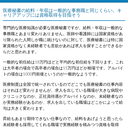
医療秘書の給料・年収は一般的な事務職と同じくらい。キ
ャリアアップには資格取得を目指そう
専門的な医療知識が必要な医療秘書ですが、給料・年収は一般的な
事務職とあまり変わりありません。医師や看護師には国家資格があ
り限られた人間しか職に就けないのに対して、医療秘書には特に国
家資格がなく未経験者でも意欲があれば求人を探すことができるか
らだと思われます。
一般的な初任給は18万円ほどと平均的な初任給を下回ります。これ
は大卒者の場合で高卒者の場合は15万円ほどが相場です。アルバイ
トの場合は1000円前後というのが一般的なようです。
医療制度は全国で統一されているのでどこでも医療秘書の仕事内容
はそれほど変わりませんが、求人を出している職場が大きな病院や
クリニックなのか、正社員待遇かアルバイトなのか、未経験者なの
か実務経験があるのか、求人を出している職場はどこかによって給
与は大きく変わります。
昇給もあまり期待できない仕事なので、給料をあげようと思ったら
未経験者も採用してくれる職場で実務経験を積みつつ資格を取得