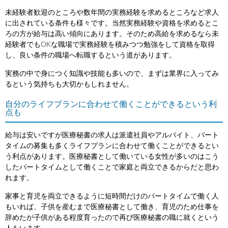
未経験者歓迎のところや数年間の実務経験を求めるところなど求人
に出されている条件も様々です。当然実務経験や資格を求めるとこ
ろの方が給与は高い傾向にあります。そのため高給を求めるなら未
経験者でもOKな職場で実務経験を積みつつ勉強をして資格を取得
し、良い条件の職場へ転職するという道があります。
実務の中で身につく知識や技能も多いので、まずは業界に入ってみ
るという気持ちも大切かもしれません。
自分のライフプランに合わせて働くことができるという利
点も
給与は安いですが医療秘書の求人は派遣社員やアルバイト、パート
タイムの募集も多くライフプランに合わせて働くことができるとい
う利点があります。医療秘書として働いている女性が多いのはこう
したパートタイムとして働くことで家庭と両立できるからだと思わ
れます。
家事と育児を両立できるように短時間だけのパートタイムで働く人
もいれば、子供を産むまで医療秘書として働き、育児のため仕事を
辞めたが子供がある程度育ったので再び医療秘書の職に就くという