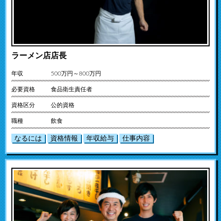
ラーメン店店長
年収
500万円～800万円
必要資格
食品衛生責任者
資格区分
公的資格
職種
飲食
なるには
資格情報
年収給与
仕事内容