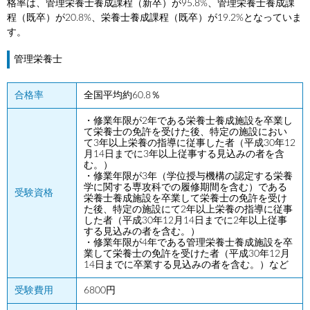
格率は、管理栄養士養成課程（新卒）が95.8%、管理栄養士養成課
程（既卒）が20.8%、栄養士養成課程（既卒）が19.2%となっていま
す。
管理栄養士
合格率
全国平均約60.8％
・修業年限が2年である栄養士養成施設を卒業し
て栄養士の免許を受けた後、特定の施設におい
て3年以上栄養の指導に従事した者（平成30年12
月14日までに3年以上従事する見込みの者を含
む。）
・修業年限が3年（学位授与機構の認定する栄養
学に関する専攻科での履修期間を含む）である
受験資格
栄養士養成施設を卒業して栄養士の免許を受け
た後、特定の施設にて2年以上栄養の指導に従事
した者（平成30年12月14日までに2年以上従事
する見込みの者を含む。）
・修業年限が4年である管理栄養士養成施設を卒
業して栄養士の免許を受けた者（平成30年12月
14日までに卒業する見込みの者を含む。）など
受験費用
6800円