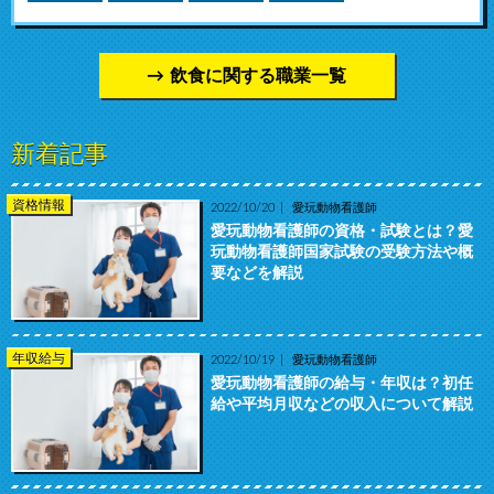
飲食に関する職業一覧
新着記事
資格情報
2022/10/20
愛玩動物看護師
愛玩動物看護師の資格・試験とは？愛
玩動物看護師国家試験の受験方法や概
要などを解説
年収給与
2022/10/19
愛玩動物看護師
愛玩動物看護師の給与・年収は？初任
給や平均月収などの収入について解説