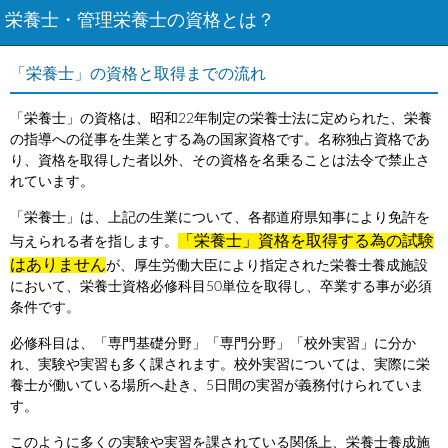
栄養士・管理栄養士の資格とは？
「栄養士」の資格と取得までの流れ
「栄養士」の資格は、昭和22年制定の栄養士法に定められた、栄養
の指導への従事を生業とする為の国家資格です。名称独占資格であ
り、資格を取得した者以外、その資格を名乗ることは法令で禁止さ
れています。
「栄養士」は、上記の生業について、各都道府県知事により免許を
「栄養士」資格を取得する為の試験
与えられる者を指します。
はありません
が、厚生労働大臣により指定された栄養士養成施設
において、栄養士資格必修科目50単位を取得し、卒業する事が必須
条件です。
必修科目は、「専門基礎分野」「専門分野」「校外実習」に分か
れ、実験や実習も多く課されます。校外実習については、実際に栄
養士が働いている場所へ赴き、5日間の実習が義務付けられていま
す。
このように多くの実験や実習を課されている関係上、栄養士養成施