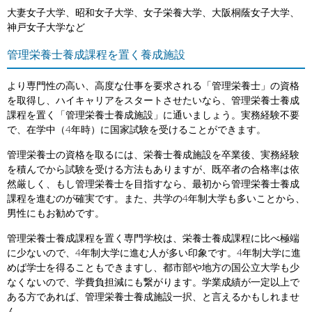
大妻女子大学、昭和女子大学、女子栄養大学、大阪桐蔭女子大学、
神戸女子大学など
管理栄養士養成課程を置く養成施設
より専門性の高い、高度な仕事を要求される「管理栄養士」の資格
を取得し、ハイキャリアをスタートさせたいなら、管理栄養士養成
課程を置く「管理栄養士養成施設」に通いましょう。実務経験不要
で、在学中（4年時）に国家試験を受けることができます。
管理栄養士の資格を取るには、栄養士養成施設を卒業後、実務経験
を積んでから試験を受ける方法もありますが、既卒者の合格率は依
然厳しく、もし管理栄養士を目指すなら、最初から管理栄養士養成
課程を進むのが確実です。また、共学の4年制大学も多いことから、
男性にもお勧めです。
管理栄養士養成課程を置く専門学校は、栄養士養成課程に比べ極端
に少ないので、4年制大学に進む人が多い印象です。4年制大学に進
めば学士を得ることもできますし、都市部や地方の国公立大学も少
なくないので、学費負担減にも繋がります。学業成績が一定以上で
ある方であれば、管理栄養士養成施設一択、と言えるかもしれませ
ん。