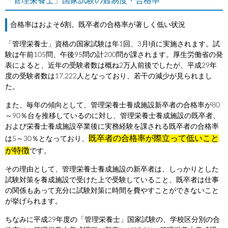
「管理栄養士」国家試験の難易度・合格率
合格率はおよそ6割。既卒者の合格率が著しく低い状況
「管理栄養士」資格の国家試験は年1回、3月頃に実施されます。試
験は午前105問、午後95問の計200問が課されます。厚生労働省の発
表によると、近年の受験者数は概ね2万人前後でしたが、平成29年
度の受験者数は17,222人となっており、若干の減少が見られまし
た。
また、毎年の傾向として、管理栄養士養成施設新卒者の合格率が80
～90％台を推移しているのに対し、管理栄養士養成施設の既卒者、
および栄養士養成施設卒業後に実務経験を課される既卒者の合格率
既卒者の合格率が際立って低いこと
は5～30％となっており、
が特徴
です。
その理由として、管理栄養士養成施設の新卒者は、しっかりとした
試験対策を養成施設で受けた上で受験していること、既卒者は仕事
の関係もあって充分に試験対策に時間を費やすことができないこと
が挙げられます。
ちなみに平成29年度の「管理栄養士」国家試験の、学校区分別の合