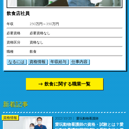
飲食店社員
年収
250万円～350万円
必要資格
必要資格なし
資格区分
資格なし
職種
飲食
なるには
資格情報
年収給与
仕事内容
飲食に関する職業一覧
新着記事
資格情報
2022/10/20
愛玩動物看護師
愛玩動物看護師の資格・試験とは？愛