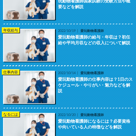
玩動物看護師国家試験の受験方法や概
要などを解説
年収給与
2022/10/19
愛玩動物看護師
愛玩動物看護師の給与・年収は？初任
給や平均月収などの収入について解説
仕事内容
2022/10/14
愛玩動物看護師
愛玩動物看護師の仕事内容は？1日のス
ケジュール・やりがい・魅力などを解
説
なるには
2022/10/20
愛玩動物看護師
愛玩動物看護師になるには？必要資格
や向いている人の特徴などを解説