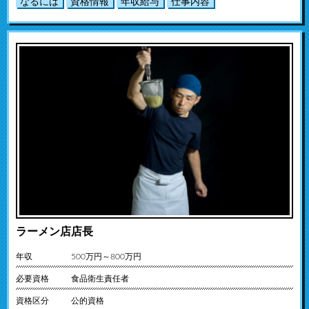
なるには
資格情報
年収給与
仕事内容
ラーメン店店長
年収
500万円～800万円
必要資格
食品衛生責任者
資格区分
公的資格