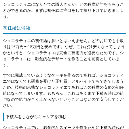
ショコラティエになりたての職人さんが、どの程度給与をもらうこ
とができるのか。まずは初任給に注目をして掘り下げていきましょ
う。
初任給は薄給
ショコラティエの初任給は多いとはいえません。どのお店でも手取
りは15万円〜18万円と安めです。なぜ、これだけ安くなってしまう
かというと、ショコラティエは完全に技術力が必要なためです。シ
ョコラティエは、独創的なデザートを作ることを前提としていま
す。
すでに完成しているようなケーキを作るのであれば、ショコラティ
エではなくても研修を受けた正社員、アルバイトでもできてしまう
ため、技術の未熟なショコラティエであればこの程度の安めの初任
給になってしまいます。もちろん、これはあくまで下積み時代の給
与なので給与が全く上がらないということはないので安心してくだ
さい。
下積みをしながらキャリアを積む
ショコラティエでは、独創的なスイーツを作るために下積み時代が