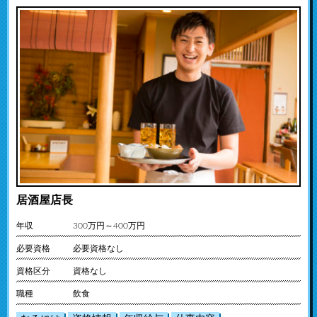
居酒屋店長
年収
300万円～400万円
必要資格
必要資格なし
資格区分
資格なし
職種
飲食