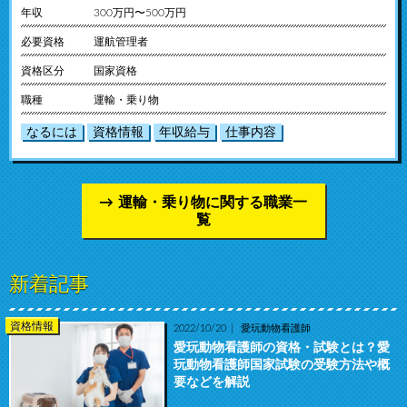
年収
300万円〜500万円
必要資格
運航管理者
資格区分
国家資格
職種
運輸・乗り物
なるには
資格情報
年収給与
仕事内容
運輸・乗り物に関する職業一
覧
新着記事
資格情報
2022/10/20
愛玩動物看護師
愛玩動物看護師の資格・試験とは？愛
玩動物看護師国家試験の受験方法や概
要などを解説