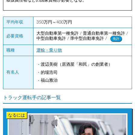
取扱責任者などの国家資格が必要となる。
平均年収
350万円～400万円
大型自動車第一種免許 / 普通自動車第一種免許 /
必要資格
中型自動車免許 / 準中型自動車免許 /
免許
職種
運輸・乗り物
渡辺美樹（居酒屋「和民」の創業者）
有名人
的場浩司
福山雅治
トラック運転手の記事一覧
なるには