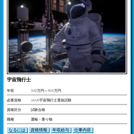
宇宙飛行士
年収
500万円～800万円
必要資格
JAXA宇宙飛行士選抜試験
資格区分
試験合格
職種
運輸・乗り物
なるには
資格情報
年収給与
仕事内容