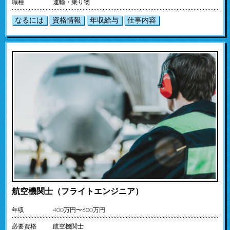
職種
運輸・乗り物
なるには
資格情報
年収給与
仕事内容
航空機関士（フライトエンジニア）
年収
400万円〜600万円
必要資格
航空機関士