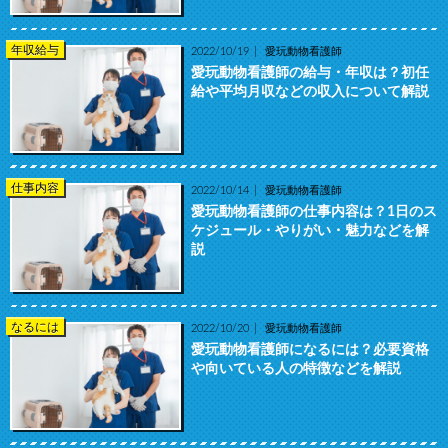
年収給与
2022/10/19
愛玩動物看護師
愛玩動物看護師の給与・年収は？初任
給や平均月収などの収入について解説
仕事内容
2022/10/14
愛玩動物看護師
愛玩動物看護師の仕事内容は？1日のス
ケジュール・やりがい・魅力などを解
説
なるには
2022/10/20
愛玩動物看護師
愛玩動物看護師になるには？必要資格
や向いている人の特徴などを解説