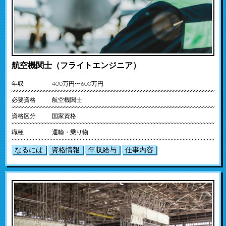
航空機関士（フライトエンジニア）
年収
400万円〜600万円
必要資格
航空機関士
資格区分
国家資格
職種
運輸・乗り物
なるには
資格情報
年収給与
仕事内容