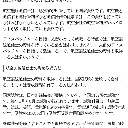
線にも精通していなければなりません。
航空無線通信士は、総務省が所管している国家資格です。航空機と
通信する運行管制官など通信操作の従事者は、この資格を持ってい
なければならないとされています。航空会社の航空管制官やパイロ
ットが多く取得している資格です。
ディスパッチャーを目指す見習いとして就職する時点では、航空無
線通信士の資格を持っている必要はありませんが、一人前のディス
パッチャーを目指して勉強する中で、航空無線通信士の資格も取得
する人は多いようです。
航空無線通信士の資格取得方法
航空無線通信士の資格を取得するには、国家試験を受験して合格す
る、もしくは養成課程を修了する方法があります。
国家試験は、日本無線協会が実施していて、全国11カ所の試験地
で、毎年2月と8月に試験が行われています。試験科目は、無線工
学、法規、英語、電気通信術の4科目で、電気通信術以外は選択方式
です。受験料は9,062円（受験票等送付用郵送料を含む）です。
養成課程を修了することでも取得できます。英語50時間、法規25時