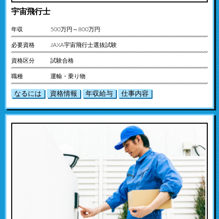
宇宙飛行士
年収
500万円～800万円
必要資格
JAXA宇宙飛行士選抜試験
資格区分
試験合格
職種
運輸・乗り物
なるには
資格情報
年収給与
仕事内容