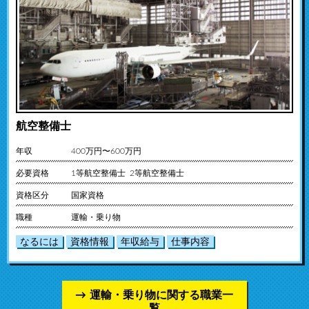
航空整備士
年収
400万円〜600万円
必要資格
1等航空整備士 2等航空整備士
資格区分
国家資格
職種
運輸・乗り物
なるには
資格情報
年収給与
仕事内容
運輸・乗り物に関する職業一
覧