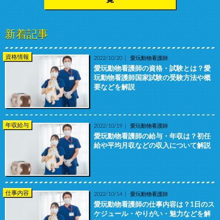
新着記事
資格情報
2022/10/20
愛玩動物看護師
愛玩動物看護師の資格・試験とは？愛
玩動物看護師国家試験の受験方法や概
要などを解説
年収給与
2022/10/19
愛玩動物看護師
愛玩動物看護師の給与・年収は？初任
給や平均月収などの収入について解説
仕事内容
2022/10/14
愛玩動物看護師
愛玩動物看護師の仕事内容は？1日のス
ケジュール・やりがい・魅力などを解