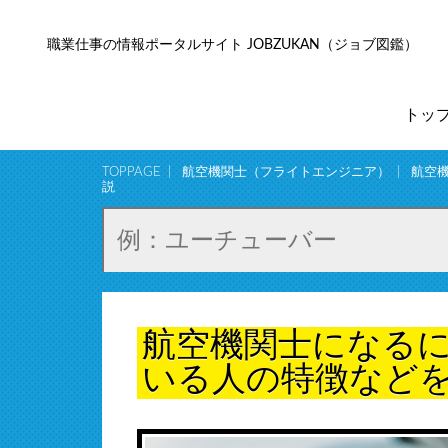
職業仕事の情報ポータルサイト JOBZUKAN（ジョブ図鑑）
トッ
TOPPAGE
航空機関士（フライトエンジニア）
航空
説
航空機関士になる
いる人の特徴など