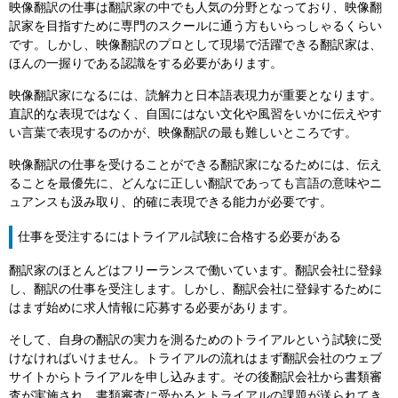
映像翻訳の仕事は翻訳家の中でも人気の分野となっており、映像翻
訳家を目指すために専門のスクールに通う方もいらっしゃるくらい
です。しかし、映像翻訳のプロとして現場で活躍できる翻訳家は、
ほんの一握りである認識をする必要があります。
映像翻訳家になるには、読解力と日本語表現力が重要となります。
直訳的な表現ではなく、自国にはない文化や風習をいかに伝えやす
い言葉で表現するのかが、映像翻訳の最も難しいところです。
映像翻訳の仕事を受けることができる翻訳家になるためには、伝え
ることを最優先に、どんなに正しい翻訳であっても言語の意味やニ
ュアンスも汲み取り、的確に表現できる能力が必要です。
仕事を受注するにはトライアル試験に合格する必要がある
翻訳家のほとんどはフリーランスで働いています。翻訳会社に登録
し、翻訳の仕事を受注します。しかし、翻訳会社に登録するために
はまず始めに求人情報に応募する必要があります。
そして、自身の翻訳の実力を測るためのトライアルという試験に受
けなければいけません。トライアルの流れはまず翻訳会社のウェブ
サイトからトライアルを申し込みます。その後翻訳会社から書類審
査が実施され、書類審査に受かるとトライアルの課題が送られてき