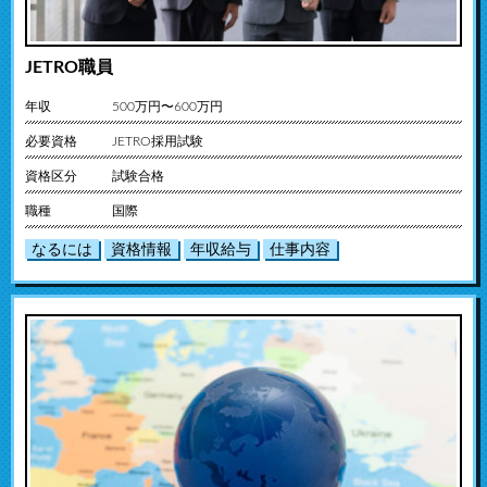
JETRO職員
年収
500万円〜600万円
必要資格
JETRO採用試験
資格区分
試験合格
職種
国際
なるには
資格情報
年収給与
仕事内容