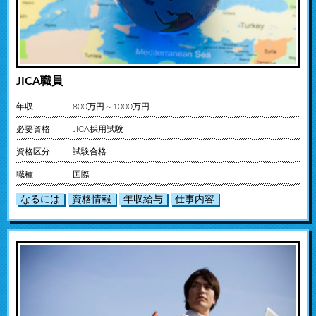
JICA職員
年収
800万円～1000万円
必要資格
JICA採用試験
資格区分
試験合格
職種
国際
なるには
資格情報
年収給与
仕事内容