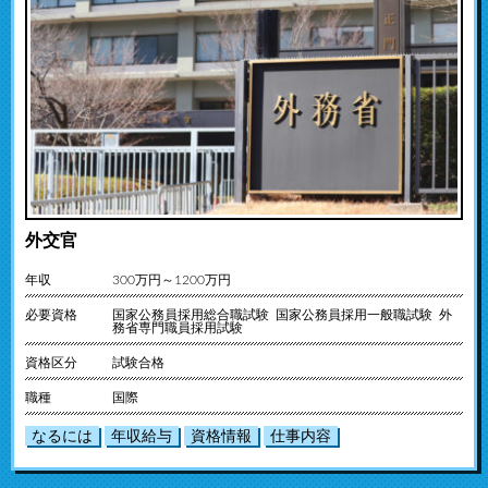
外交官
年収
300万円～1200万円
必要資格
国家公務員採用総合職試験 国家公務員採用一般職試験 外
務省専門職員採用試験
資格区分
試験合格
職種
国際
なるには
年収給与
資格情報
仕事内容