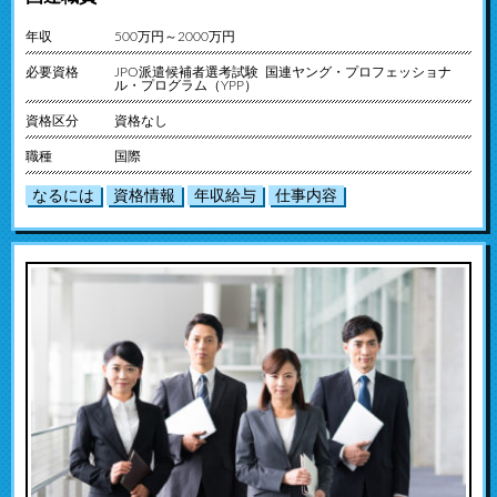
年収
500万円～2000万円
必要資格
JPO派遣候補者選考試験 国連ヤング・プロフェッショナ
ル・プログラム（YPP）
資格区分
資格なし
職種
国際
なるには
資格情報
年収給与
仕事内容