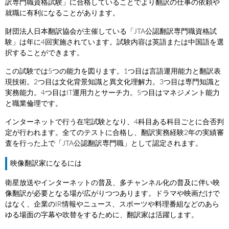
訳専門職資格試験」に合格していることでより翻訳の仕事の依頼や
就職に有利になることがあります。
財団法人日本翻訳協会が主催している「JTA公認翻訳専門職資格試
験」は年に4回実施されています。試験内容は英語または中国語を選
択することができます。
この試験では5つの能力を図ります。1つ目は言語運用能力と翻訳表
現技術。2つ目は文化背景知識と異文化理解力。3つ目は専門知識と
実務能力。4つ目はIT運用力とサーチ力。5つ目はマネジメント能力
と職業倫理です。
インターネットで行う在宅試験となり、4科目ある科目ごとに合否判
定が行われます。全てのテストに合格し、翻訳実務経験2年の実績審
査を行った上で「JTA公認翻訳専門職」として認定されます。
映像翻訳家になるには
衛星放送やインターネットの普及、多チャンネル化の普及に伴い映
像翻訳が必要となる場が広がりつつあります。ドラマや映画だけで
はなく、企業のIR情報やニュース、スポーツや料理番組などのあら
ゆる場面の字幕や吹替をするために、翻訳家は活躍します。