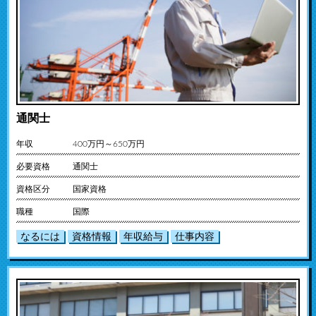
通関士
年収
400万円～650万円
必要資格
通関士
資格区分
国家資格
職種
国際
なるには
資格情報
年収給与
仕事内容