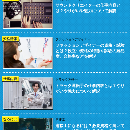
サウンドクリエイターの仕事内容と
は？やりがいや魅力について解説
資格情報
ファッションデザイナー
ファッションデザイナーの資格・試験
とは？役立つ資格の特徴や試験の難易
度、合格率などを解説
仕事内容
トラック運転手
トラック運転手の仕事内容とは？やり
がいや魅力について解説
なるには
溶接工
溶接工になるには？必要資格や向いて