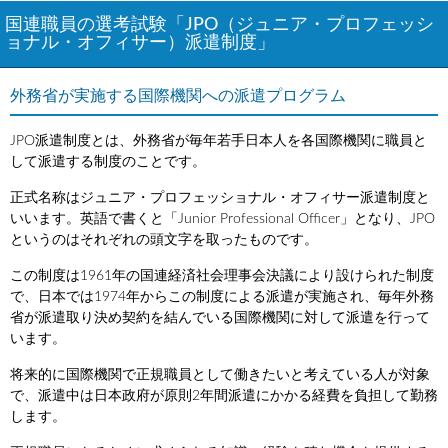
国連職員の選考試験「JPO（ジュニア・プロフェッシ
ョナル・オフィサー）派遣制度」
外務省が実施する国際機関への派遣プログラム
JPO派遣制度とは、外務省が毎年若手日本人を各国際機関に職員と
して派遣する制度のことです。
正式名称はジュニア・プロフェッショナル・オフィサー派遣制度と
いいます。英語で書くと「Junior Professional Officer」となり、JPO
というのはそれぞれの頭文字を取ったものです。
この制度は1961年の国連経済社会理事会決議により設けられた制度
で、日本では1974年からこの制度による派遣が実施され、毎年外務
省が派遣取り決め契約を結んでいる国際機関に対して派遣を行って
います。
将来的に国際機関で正規職員として働きたいと考えている人が対象
で、派遣中は日本政府が原則2年間派遣にかかる経費を負担して勤務
します。