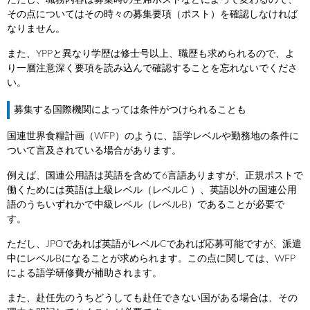
その点についてはその時々の募集要項（ポスト）を確認しなければ
なりません。
また、YPPと異なり学歴は修士号以上、職歴も求められるので、よ
り一層注意深く要項を読み込んで確認することを忘れないでくださ
い。
募集する国際機関によっては条件がつけられることも
国連世界食糧計画（WFP）のように、語学レベルや勤務地の条件に
ついて言及されている場合があります。
例えば、国連公用語は英語を含めて6言語ありますが、正規ポストで
働くためには英語は上級レベル（レベルC ）、英語以外の国連公用
語のうちいずれかで中級レベル（レベルB）であることが必要で
す。
ただし、JPOであれば英語がレベルCであれば応募可能ですが、派遣
中にレベルBになることが求められます。この点に関しては、WFP
による語学研修費が補助されます。
また、赴任先のうちどうしても赴任できない国がある場合は、その