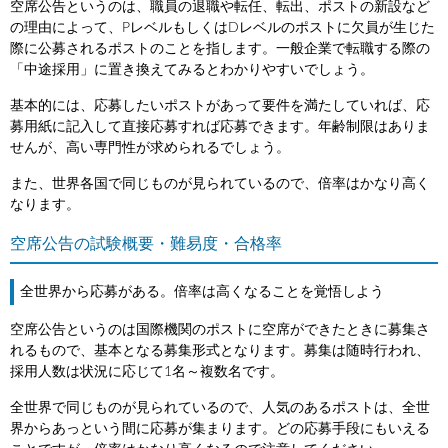
空席公告というのは、職員の退職や転任、転出、ポストの新設など
の理由によって、PレベルもしくはDレベルのポストに欠員が生じた
際に公募されるポストのことを指します。一般企業で転職する際の
「中途採用」に置き換えてみるとわかりやすいでしょう。
基本的には、応募したいポストがあって要件を満たしていれば、応
募用紙に記入して直接応募すれば応募できます。年齢制限はありま
せんが、高い専門性が求められるでしょう。
また、世界各国で同じものが見られているので、倍率はかなり高く
なります。
空席公告の試験概要・難易度・合格率
全世界から応募がある。倍率は高くなることを覚悟しよう
空席公告というのは国際機関のポストに空席ができたときに募集さ
れるもので、基本となる募集形式となります。募集は随時行われ、
採用人数は状況に応じて1名～複数名です。
全世界で同じものが見られているので、人気のあるポストは、全世
界からあっという間に応募が集まります。どの応募手段にもいえる