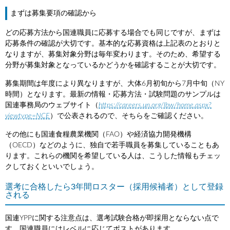
まずは募集要項の確認から
どの応募方法から国連職員に応募する場合でも同じですが、まずは
応募条件の確認が大切です。基本的な応募資格は上記表のとおりと
なりますが、募集対象分野は毎年変わります。そのため、希望する
分野が募集対象となっているかどうかを確認することが大切です。
募集期間は年度により異なりますが、大体6月初旬から7月中旬（NY
時間）となります。最新の情報・応募方法・試験問題のサンプルは
国連事務局のウェブサイト（
https://careers.un.org/lbw/home.aspx?
viewtype=NCE
）で公表されるので、そちらをご確認ください。
その他にも国連食糧農業機関（FAO）や経済協力開発機構
（OECD）などのように、独自で若手職員を募集していることもあ
ります。これらの機関を希望している人は、こうした情報もチェッ
クしておくといいでしょう。
選考に合格したら3年間ロスター（採用候補者）として登録
される
国連YPPに関する注意点は、選考試験合格が即採用とならない点で
す。国連職員にはレベルに応じてポストがあります。