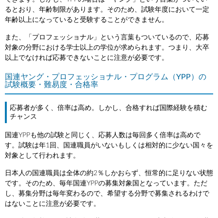
るとおり、年齢制限があります。そのため、試験年度において一定
年齢以上になっていると受験することができません。
また、「プロフェッショナル」という言葉もついているので、応募
対象の分野における学士以上の学位が求められます。つまり、大卒
以上でなければ応募できないことに注意が必要です。
国連ヤング・プロフェッショナル・プログラム（YPP）の
試験概要・難易度・合格率
応募者が多く、倍率は高め。しかし、合格すれば国際経験を積む
チャンス
国連YPPも他の試験と同じく、応募人数は毎回多く倍率は高めで
す。試験は年1回、国連職員がいないもしくは相対的に少ない国々を
対象として行われます。
日本人の国連職員は全体の約2％しかおらず、恒常的に足りない状態
です。そのため、毎年国連YPPの募集対象国となっています。ただ
し、募集分野は毎年変わるので、希望する分野で募集されるわけで
はないことに注意が必要です。