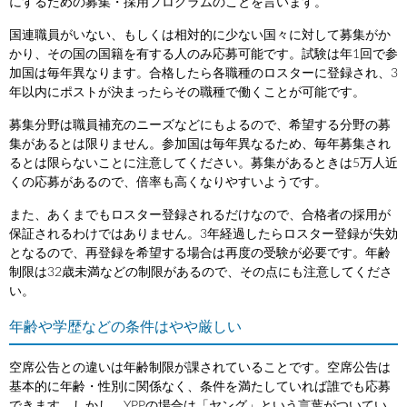
にするための募集・採用プログラムのことを言います。
国連職員がいない、もしくは相対的に少ない国々に対して募集がか
かり、その国の国籍を有する人のみ応募可能です。試験は年1回で参
加国は毎年異なります。合格したら各職種のロスターに登録され、3
年以内にポストが決まったらその職種で働くことが可能です。
募集分野は職員補充のニーズなどにもよるので、希望する分野の募
集があるとは限りません。参加国は毎年異なるため、毎年募集され
るとは限らないことに注意してください。募集があるときは5万人近
くの応募があるので、倍率も高くなりやすいようです。
また、あくまでもロスター登録されるだけなので、合格者の採用が
保証されるわけではありません。3年経過したらロスター登録が失効
となるので、再登録を希望する場合は再度の受験が必要です。年齢
制限は32歳未満などの制限があるので、その点にも注意してくださ
い。
年齢や学歴などの条件はやや厳しい
空席公告との違いは年齢制限が課されていることです。空席公告は
基本的に年齢・性別に関係なく、条件を満たしていれば誰でも応募
できます。しかし、YPPの場合は「ヤング」という言葉がついてい