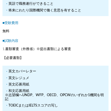
英語で職務遂行ができること
将来にわたり国際機関で働く意思を有すること
■受験費用
無料
■試験内容
1.書類審査（外務省）※提出書類による審査
【必要書類】
英文カバーレター
英文レジュメ
英文応募用紙
和文応募用紙
※志望欄へUNDP、WFP、OECD、OPCWのいずれか1機関を明
記
TOEICまたはIELTSスコアの写し