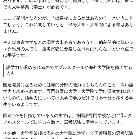
あります。このいずれも、特に専門職員として働くためには、最低
でも大学卒業（学士）が必要です。
ここで疑問となるのが、「出身校による差はあるの？」ということ
でしょう。これに関していうと、出身大学・大学院による差はあり
ません。
例えば東京大学などの旧帝大出身者であろうと、偏差値的に低いラ
ンク出身の人でも、選考試験に合格しなければならないという点で
は平等です。
語学力が求められるのでダブルスクールや海外大学院を修了する
人も
国連職員になるためには専門分野の能力はもちろんのこと、高い語
学力も求められます。専門分野は大学・大学院で学び研究すればい
いものの、語学力については大学で学ぶだけでは不十分と考える学
生もいるようです。
国連YPPを目指している人の中では、外国語専門学校などに通いダ
ブルスクールで語学力を磨き、選考試験に準備をしています。
その他、大学卒業後は海外の大学院に進学して国連職員の選考試験