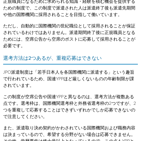
正規職員になるために求められる知識・経験を積む機会を提供する
ための制度で、この制度で派遣された人は派遣終了後も派遣先期間
や他の国際機関に採用されることを目指して働いています。
ただし、自動的に国際機関の世紀職位として採用されることが保証
されているわけではありません。派遣期間終了後に正規職員となる
ためには、空席公告から空席のポストに応募して採用されることが
必要です。
選考方法は2つあるが、重複応募はできない
JPO派遣制度は「若手日本人を各国際機関に派遣する」という趣旨
で行われているため、国連YPPほど厳しくないものの年齢制限が課
されています。
この制度が空席公告や国連YPPと異なるのは、選考方法が複数ある
点です。選考枠は、国際機関選考枠と外務省選考枠の2つですが、2
つを重複して応募することはできずいずれかでしか応募できないの
で注意してください。
また、派遣取り決め契約がかわされている国際機関および職務内容
は決まっているので、希望する分野がない場合は応募できません。