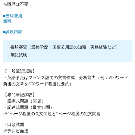
※職歴は不要
■受験費用
無料
■試験内容
書類審査（最終学歴・国連公用語の知識・実務経験など）
筆記試験
【一般筆記試験】
・英語またはフランス語での文書作成、分析能力（例：900ワード
前後の文章を300ワード程度に要約）
【専門筆記試験】
・選択式問題（50題）
・記述式問題（最大13問）
※4ページ程度の長文問題と2ページ程度の短文問題
・口頭試問
※テレビ面接