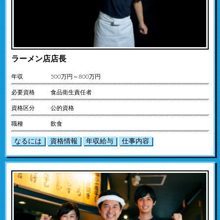
ラーメン店店長
年収
500万円～800万円
必要資格
食品衛生責任者
資格区分
公的資格
職種
飲食
なるには
資格情報
年収給与
仕事内容