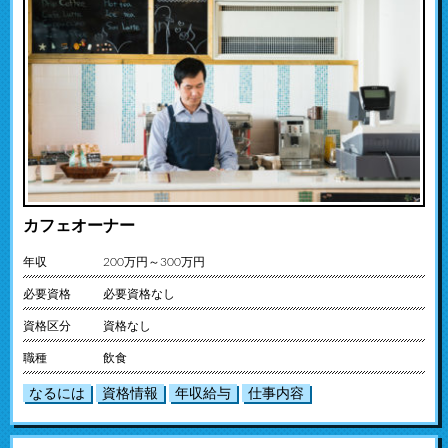
カフェオーナー
年収
200万円～300万円
必要資格
必要資格なし
資格区分
資格なし
職種
飲食
なるには
資格情報
年収給与
仕事内容