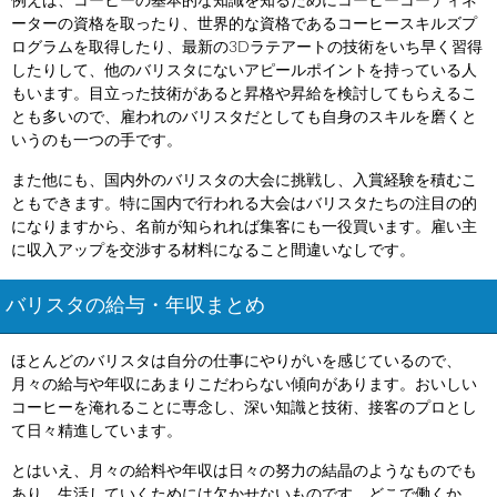
例えば、コーヒーの基本的な知識を知るためにコーヒーコーディネ
ーターの資格を取ったり、世界的な資格であるコーヒースキルズプ
ログラムを取得したり、最新の3Dラテアートの技術をいち早く習得
したりして、他のバリスタにないアピールポイントを持っている人
もいます。目立った技術があると昇格や昇給を検討してもらえるこ
とも多いので、雇われのバリスタだとしても自身のスキルを磨くと
いうのも一つの手です。
また他にも、国内外のバリスタの大会に挑戦し、入賞経験を積むこ
ともできます。特に国内で行われる大会はバリスタたちの注目の的
になりますから、名前が知られれば集客にも一役買います。雇い主
に収入アップを交渉する材料になること間違いなしです。
バリスタの給与・年収まとめ
ほとんどのバリスタは自分の仕事にやりがいを感じているので、
月々の給与や年収にあまりこだわらない傾向があります。おいしい
コーヒーを淹れることに専念し、深い知識と技術、接客のプロとし
て日々精進しています。
とはいえ、月々の給料や年収は日々の努力の結晶のようなものでも
あり、生活していくためには欠かせないものです。どこで働くか、