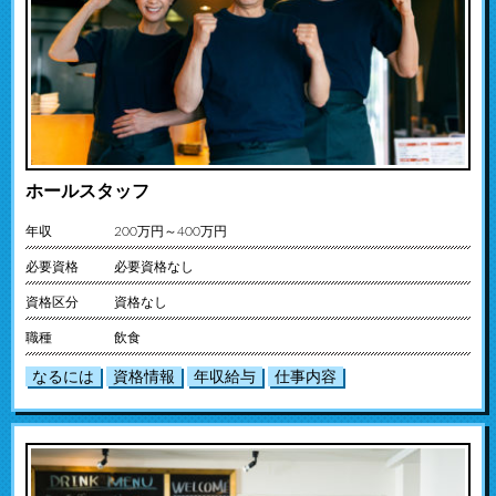
ホールスタッフ
年収
200万円～400万円
必要資格
必要資格なし
資格区分
資格なし
職種
飲食
なるには
資格情報
年収給与
仕事内容