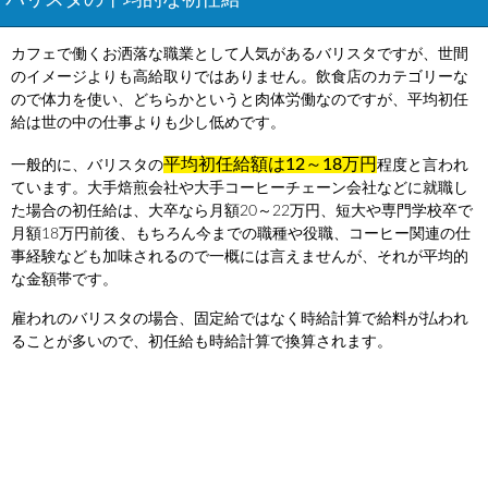
バリスタの平均的な初任給
カフェで働くお洒落な職業として人気があるバリスタですが、世間
のイメージよりも高給取りではありません。飲食店のカテゴリーな
ので体力を使い、どちらかというと肉体労働なのですが、平均初任
給は世の中の仕事よりも少し低めです。
平均初任給額は12～18万円
一般的に、バリスタの
程度と言われ
ています。大手焙煎会社や大手コーヒーチェーン会社などに就職し
た場合の初任給は、大卒なら月額20～22万円、短大や専門学校卒で
月額18万円前後、もちろん今までの職種や役職、コーヒー関連の仕
事経験なども加味されるので一概には言えませんが、それが平均的
な金額帯です。
雇われのバリスタの場合、固定給ではなく時給計算で給料が払われ
ることが多いので、初任給も時給計算で換算されます。