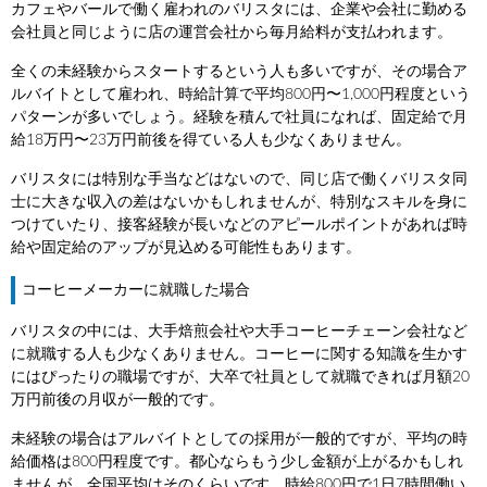
カフェやバールで働く雇われのバリスタには、企業や会社に勤める
会社員と同じように店の運営会社から毎月給料が支払われます。
全くの未経験からスタートするという人も多いですが、その場合ア
ルバイトとして雇われ、時給計算で平均800円〜1,000円程度という
パターンが多いでしょう。経験を積んで社員になれば、固定給で月
給18万円〜23万円前後を得ている人も少なくありません。
バリスタには特別な手当などはないので、同じ店で働くバリスタ同
士に大きな収入の差はないかもしれませんが、特別なスキルを身に
つけていたり、接客経験が長いなどのアピールポイントがあれば時
給や固定給のアップが見込める可能性もあります。
コーヒーメーカーに就職した場合
バリスタの中には、大手焙煎会社や大手コーヒーチェーン会社など
に就職する人も少なくありません。コーヒーに関する知識を生かす
にはぴったりの職場ですが、大卒で社員として就職できれば月額20
万円前後の月収が一般的です。
未経験の場合はアルバイトとしての採用が一般的ですが、平均の時
給価格は800円程度です。都心ならもう少し金額が上がるかもしれ
ませんが、全国平均はそのくらいです。時給800円で1日7時間働い