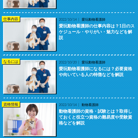
仕事内容
2022/10/14
愛玩動物看護師
愛玩動物看護師の仕事内容は？1日のス
ケジュール・やりがい・魅力などを解
説
なるには
2022/10/20
愛玩動物看護師
愛玩動物看護師になるには？必要資格
や向いている人の特徴などを解説
資格情報
2022/10/14
動物看護師
動物看護師の資格・試験とは？取得し
ておくと役立つ資格の難易度や受験資
格などを解説