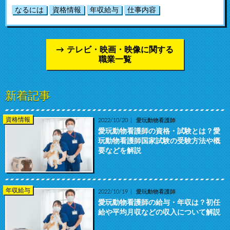
なるには
資格情報
年収給与
仕事内容
テレビ・映画・映像に関する
職業一覧
新着記事
資格情報
2022/10/20
愛玩動物看護師
愛玩動物看護師の資格・試験とは？愛
玩動物看護師国家試験の受験方法や概
要などを解説
年収給与
2022/10/19
愛玩動物看護師
愛玩動物看護師の給与・年収は？初任
給や平均月収などの収入について解説