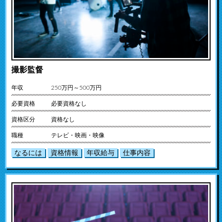
撮影監督
年収
250万円～500万円
必要資格
必要資格なし
資格区分
資格なし
職種
テレビ・映画・映像
なるには
資格情報
年収給与
仕事内容