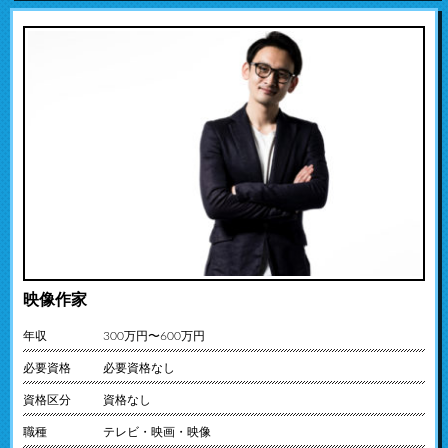
映像作家
年収
300万円〜600万円
必要資格
必要資格なし
資格区分
資格なし
職種
テレビ・映画・映像