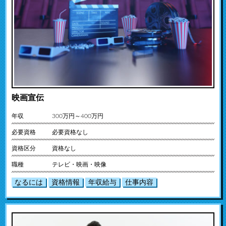
映画宣伝
年収
300万円～400万円
必要資格
必要資格なし
資格区分
資格なし
職種
テレビ・映画・映像
なるには
資格情報
年収給与
仕事内容