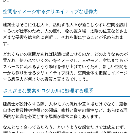
か。
空間をイメージするクリエイティブな想像力
建築士はそこに住む人々、活動する人々が過ごしやすい空間を設計
するのが仕事のため、人の流れ、物の置き場、太陽の位置などさま
ざまな要素を総合的に判断し、それを形にすることが求められま
す。
どれくらいの空間があれば快適に過ごせるのか、どのようなものが
置かれ、使われていくのかをイメージし、人やモノ、空気までもが
スムーズに流れるような動線を作り上げていくため、新しい空間を
一から作り出せるクリエイティブ能力、空間全体を把握しイメージ
する想像力が何よりの資質と言えるでしょう。
さまざまな要素をロジカルに処理する理系
建築士が設計をする際、人やモノの流れや置き場だけでなく、建物
自体の耐震性や地盤との関係、塗料と資材の相性など、あらゆる理
系的な知識を必要とする場面が非常に多くあります。
なんとなく合ってるだろう、というような感覚だけでは成立せず、