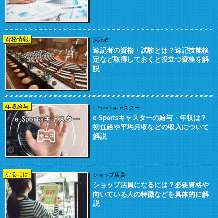
資格情報
速記者
速記者の資格・試験とは？速記技能検
定など取得しておくと役立つ資格を解
説
年収給与
e-Sportsキャスター
e-Sportsキャスターの給与・年収は？
初任給や平均月収などの収入について
解説
なるには
ショップ店員
ショップ店員になるには？必要資格や
向いている人の特徴などを具体的に解
説