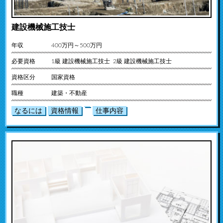
建設機械施工技士
年収
400万円～500万円
必要資格
1級 建設機械施工技士 2級 建設機械施工技士
資格区分
国家資格
職種
建築・不動産
なるには
資格情報
仕事内容