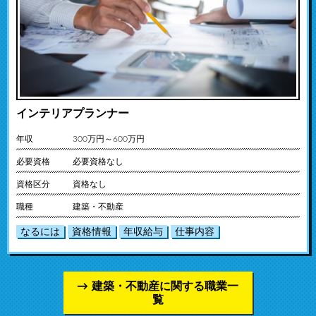
インテリアプランナー
年収
300万円～600万円
必要資格
必要資格なし
資格区分
資格なし
職種
建築・不動産
なるには
資格情報
年収給与
仕事内容
建築・不動産に関する職業一
覧