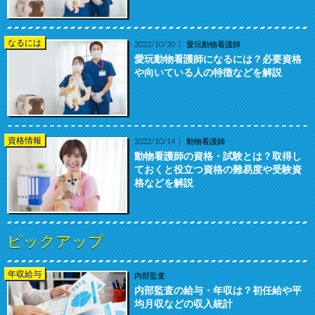
なるには
2022/10/20
愛玩動物看護師
愛玩動物看護師になるには？必要資格
や向いている人の特徴などを解説
資格情報
2022/10/14
動物看護師
動物看護師の資格・試験とは？取得し
ておくと役立つ資格の難易度や受験資
格などを解説
ピックアップ
年収給与
内部監査
内部監査の給与・年収は？初任給や平
均月収などの収入統計