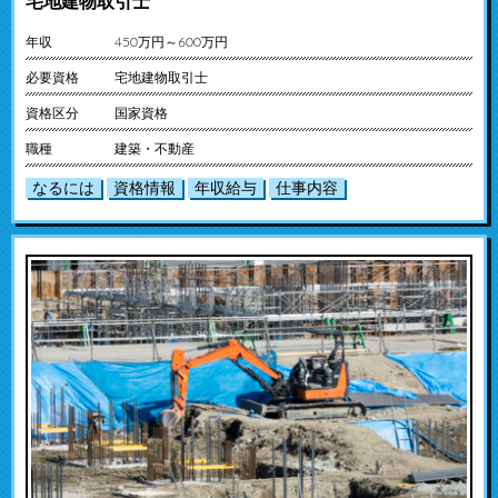
宅地建物取引士
年収
450万円～600万円
必要資格
宅地建物取引士
資格区分
国家資格
職種
建築・不動産
なるには
資格情報
年収給与
仕事内容