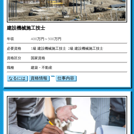
建設機械施工技士
年収
400万円～500万円
必要資格
1級 建設機械施工技士 2級 建設機械施工技士
資格区分
国家資格
職種
建築・不動産
なるには
資格情報
仕事内容