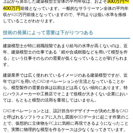
300万円〜
上記から算出した建築模型士全体の平均年収は、およそ
400万円
前後となっています。一般的なサラリーマン全体の平均年
収が420万円前後となっていますので、平均よりは低い水準を推移
していることがわかります。
技術の発展によって需要は下がりつつある
建築模型士が特に就職段階であまり給与の水準が高くないのは、近
年、建築模型士の仕事である「紙や合成樹脂などを用いて模型を作
る」という仕事そのものの需要が低くなっていることが挙げられま
す。
建築業界では広く使われているイメージのある建築模型ですが、近
年ではPCを用いたCADオペレーションが主流となっていることか
ら、模型製作の需要自体は以前ほどは高くない傾向にあります。特
にハウスメーカーや工務店でそこまで規模が大きくない企業におい
ては、もともと模型の活用を重視してはいません。
CADオペレーションとは、設計担当やデザイナーが決めた形をCAD
と呼ばれるソフトウェアに入力し図面や3Dデータに起こす作業のこ
とで、仮想的に立体物をPC上に気軽に再現できるようになったこと
で、実際に物理的な模型を作るケースは少なくなってきています。