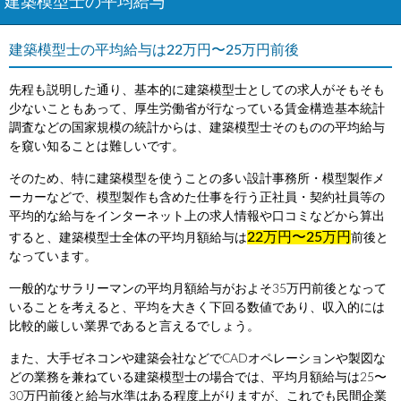
建築模型士の平均給与
建築模型士の平均給与は22万円〜25万円前後
先程も説明した通り、基本的に建築模型士としての求人がそもそも
少ないこともあって、厚生労働省が行なっている賃金構造基本統計
調査などの国家規模の統計からは、建築模型士そのものの平均給与
を窺い知ることは難しいです。
そのため、特に建築模型を使うことの多い設計事務所・模型製作メ
ーカーなどで、模型製作も含めた仕事を行う正社員・契約社員等の
平均的な給与をインターネット上の求人情報や口コミなどから算出
22万円〜25万円
すると、建築模型士全体の平均月額給与は
前後と
なっています。
一般的なサラリーマンの平均月額給与がおよそ35万円前後となって
いることを考えると、平均を大きく下回る数値であり、収入的には
比較的厳しい業界であると言えるでしょう。
また、大手ゼネコンや建築会社などでCADオペレーションや製図な
どの業務を兼ねている建築模型士の場合では、平均月額給与は25〜
30万円前後と給与水準はある程度上がりますが、これでも民間企業