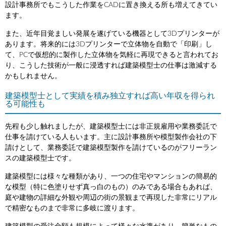
設計事務所でもこうした作業をCADに置き換える所も増えてきてい
ます。
また、近年目覚ましい発展を遂げている機器として3Dプリンターが
あります。将来的には3Dプリンターで立体物を自動で「印刷」し
て、PCで仮想的に製作した立体物を気軽に再現できると言われてお
り、こうした技術が一般に浸透すれば建築模型士の仕事は激減する
かもしれません。
建築模型士として実績を積み独立すれば高い年収を得られ
る可能性も
先程も少し触れましたが、建築模型士には非正規雇用や業務委託で
仕事を請けている人もいます。主に設計事務所や模型製作会社の下
請けとして、業務委託で建築模型製作を請けているのがフリーラン
スの建築模型士です。
建築模型には様々な種類があり、一つの住宅やマンションの簡易的
な模型（特に色塗りせず真っ白のもの）のみである場合もあれば、
庭や建物の詳細な外観や周辺の街の景観まで再現した非常にリアル
で精密なものまで非常に多岐に渡ります。