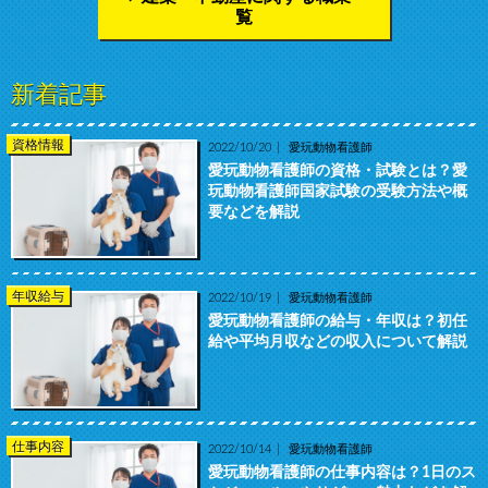
覧
新着記事
資格情報
2022/10/20
愛玩動物看護師
愛玩動物看護師の資格・試験とは？愛
玩動物看護師国家試験の受験方法や概
要などを解説
年収給与
2022/10/19
愛玩動物看護師
愛玩動物看護師の給与・年収は？初任
給や平均月収などの収入について解説
仕事内容
2022/10/14
愛玩動物看護師
愛玩動物看護師の仕事内容は？1日のス