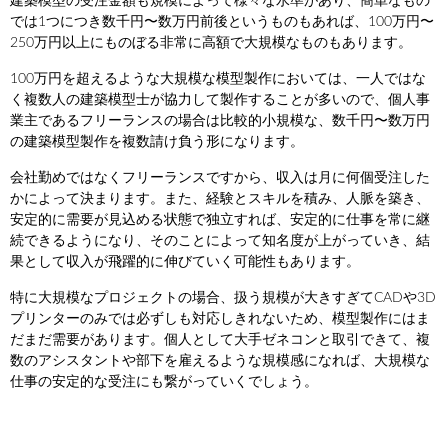
建築模型の受注金額も規模によって様々な水準があり、簡単なもの
では1つにつき数千円〜数万円前後というものもあれば、100万円〜
250万円以上にものぼる非常に高額で大規模なものもあります。
100万円を超えるような大規模な模型製作においては、一人ではな
く複数人の建築模型士が協力して製作することが多いので、個人事
業主であるフリーランスの場合は比較的小規模な、数千円〜数万円
の建築模型製作を複数請け負う形になります。
会社勤めではなくフリーランスですから、収入は月に何個受注した
かによって決まります。また、経験とスキルを積み、人脈を築き、
安定的に需要が見込める状態で独立すれば、安定的に仕事を常に継
続できるようになり、そのことによって知名度が上がっていき、結
果として収入が飛躍的に伸びていく可能性もあります。
特に大規模なプロジェクトの場合、扱う規模が大きすぎてCADや3D
プリンターのみでは必ずしも対応しきれないため、模型製作にはま
だまだ需要があります。個人として大手ゼネコンと取引できて、複
数のアシスタントや部下を雇えるような規模感になれば、大規模な
仕事の安定的な受注にも繋がっていくでしょう。