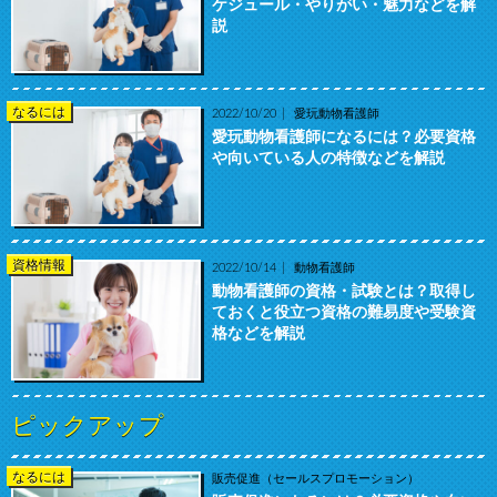
ケジュール・やりがい・魅力などを解
説
なるには
2022/10/20
愛玩動物看護師
愛玩動物看護師になるには？必要資格
や向いている人の特徴などを解説
資格情報
2022/10/14
動物看護師
動物看護師の資格・試験とは？取得し
ておくと役立つ資格の難易度や受験資
格などを解説
ピックアップ
なるには
販売促進（セールスプロモーション）