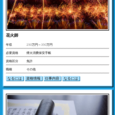
花火師
年収
250万円～350万円
必要資格
煙火消費保安手帳
資格区分
免許
職種
その他
なるには
資格情報
仕事内容
なるには