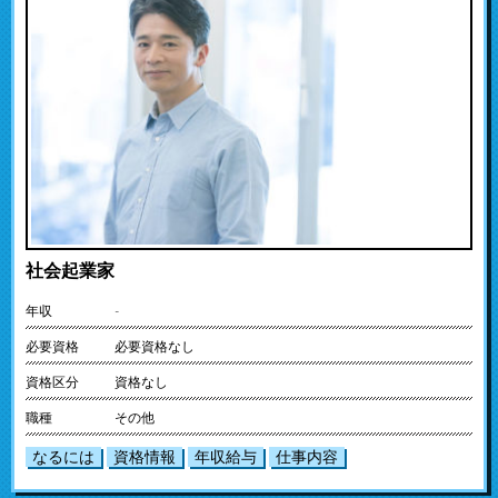
社会起業家
年収
-
必要資格
必要資格なし
資格区分
資格なし
職種
その他
なるには
資格情報
年収給与
仕事内容