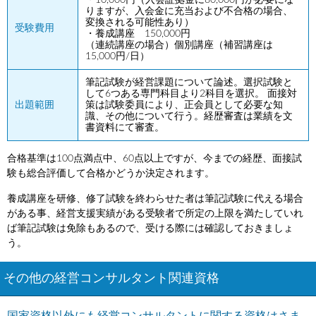
・10,000円（入会証拠金に80,000円が必要にな
りますが、入会金に充当および不合格の場合、
変換される可能性あり）
受験費用
・養成講座 150,000円
（連続講座の場合）個別講座（補習講座は
15,000円/日）
筆記試験が経営課題について論述。選択試験と
して6つある専門科目より2科目を選択。 面接対
出題範囲
策は試験委員により、正会員として必要な知
識、その他について行う。経歴審査は業績を文
書資料にて審査。
合格基準は100点満点中、60点以上ですが、今までの経歴、面接試
験も総合評価して合格かどうか決定されます。
養成講座を研修、修了試験を終わらせた者は筆記試験に代える場合
がある事、経営支援実績がある受験者で所定の上限を満たしていれ
ば筆記試験は免除もあるので、受ける際には確認しておきましょ
う。
その他の経営コンサルタント関連資格