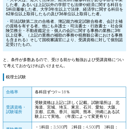
大学又は、短大で法律系、経済系の履修科目がある学部を卒業
した者、あるいは上記以外の学部でも法律や経済に関する科目を
1科目履修した者。大学3年生以上で法律、経済学に関する科目を
62単位以上取得したもの及び36単位以上取得した者。
司法試験第二次の合格者、簿記能力検定試験合格者、会計士補
の資格を有する者。他にも弁護士・司法書士・行政書士・社会保
険労務士・不動産鑑定士・個人の会計に関する事務の業務に3年
以上従事。（上記の業務の補助の事務や税務観公著における事務
も含まれる）そして国税審議官により、受講資格に対して個別認
定受けたもの。
と、条件が多数あるので、受ける前から勉強および受講資格につい
て考えておかなければいけません。
税理士試験
合格率
各科目ずつ9～18％
受験資格は上記に詳しく記載。試験場所は、北
受講資格・
海道、宮城、埼玉、東京、石川、愛知、大阪、
試験場所
京都、広島、香川、福岡、熊本、沖縄にある試
験上にて実地。（年度によって変更有り）
・1科目：3,500円 2科目：4,500円 3科目：