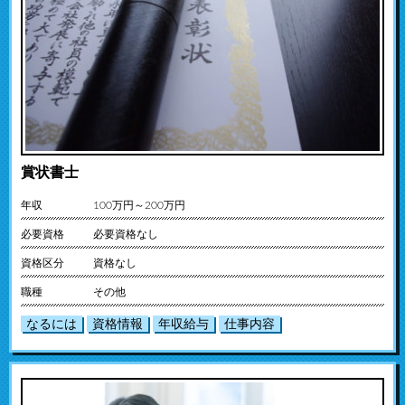
賞状書士
年収
100万円～200万円
必要資格
必要資格なし
資格区分
資格なし
職種
その他
なるには
資格情報
年収給与
仕事内容