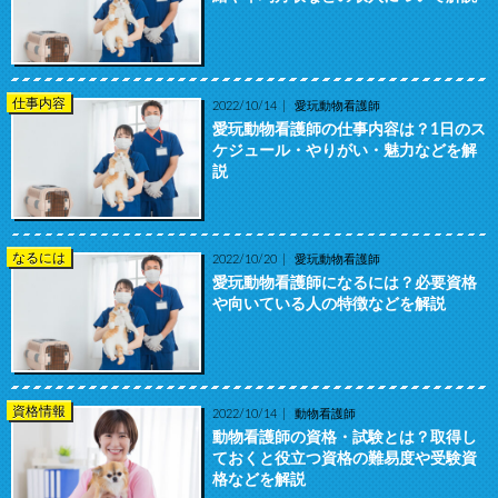
仕事内容
2022/10/14
愛玩動物看護師
愛玩動物看護師の仕事内容は？1日のス
ケジュール・やりがい・魅力などを解
説
なるには
2022/10/20
愛玩動物看護師
愛玩動物看護師になるには？必要資格
や向いている人の特徴などを解説
資格情報
2022/10/14
動物看護師
動物看護師の資格・試験とは？取得し
ておくと役立つ資格の難易度や受験資
格などを解説