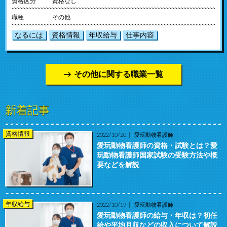
資格区分
資格なし
職種
その他
なるには
資格情報
年収給与
仕事内容
その他に関する職業一覧
新着記事
資格情報
2022/10/20
愛玩動物看護師
愛玩動物看護師の資格・試験とは？愛
玩動物看護師国家試験の受験方法や概
要などを解説
年収給与
2022/10/19
愛玩動物看護師
愛玩動物看護師の給与・年収は？初任
給や平均月収などの収入について解説