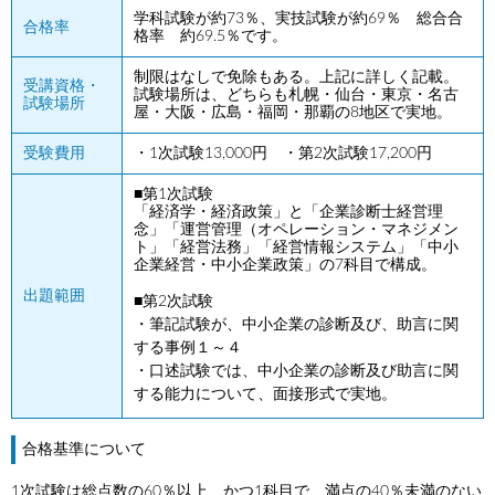
学科試験が約73％、実技試験が約69％ 総合合
合格率
格率 約69.5％です。
制限はなしで免除もある。上記に詳しく記載。
受講資格・
試験場所は、どちらも札幌・仙台・東京・名古
試験場所
屋・大阪・広島・福岡・那覇の8地区で実地。
受験費用
・1次試験13,000円 ・第2次試験17,200円
■第1次試験
「経済学・経済政策」と「企業診断士経営理
念」「運営管理（オペレーション・マネジメン
ト」「経営法務」「経営情報システム」「中小
企業経営・中小企業政策」の7科目で構成。
出題範囲
■第2次試験
・筆記試験が、中小企業の診断及び、助言に関
する事例１～４
・口述試験では、中小企業の診断及び助言に関
する能力について、面接形式で実地。
合格基準について
1次試験は総点数の60％以上、かつ1科目で、満点の40％未満のない