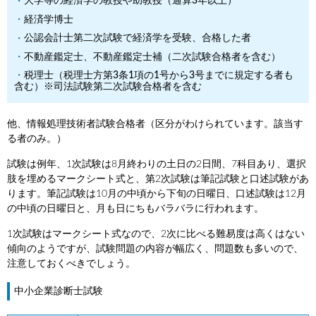
大学等の経済学の教授や助教授（通算3年以上）
経済学博士
公認会計士第二次試験で経済学を受験、合格した者
不動産鑑定士、不動産鑑定士補（二次試験合格者を含む）
税理士（税理士方第3条1項の1号から3号までに規定する者も
含む）※司法試験第二次試験合格者を含む
他、情報処理技術者試験合格者（区分がわけられています。該当す
る者のみ。）
試験は例年、1次試験は8月終わりの土日の2日間、7科目あり、選択
肢を埋めるマークシート式と、第2次試験は筆記試験と口述試験があ
ります。筆記試験は10月の中頃から下旬の日曜日、口述試験は12月
の中頃の日曜日と、月も日にちもバラバラに行われます。
1次試験はマークシート式なので、2次に比べる難易度は高くはない
傾向のようですが、試験問題の内容が幅広く、問題数も多いので、
注意しておくべきでしょう。
中小企業診断士試験