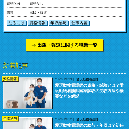
資格区分
資格なし
職種
出版・報道
なるには
資格情報
年収給与
仕事内容
出版・報道に関する職業一覧
新着記事
資格情報
2022/10/20
愛玩動物看護師
愛玩動物看護師の資格・試験とは？愛
玩動物看護師国家試験の受験方法や概
要などを解説
年収給与
2022/10/19
愛玩動物看護師
愛玩動物看護師の給与・年収は？初任