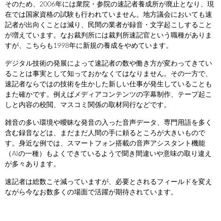
そのため、2006年には衆院・参院の速記者養成所が廃止となり、現
在では国家資格の試験も行われていません。地方議会においても速
記者が出向くことは減り、民間の業者が録音・文字起こしすること
が増えています。なお裁判所には裁判所速記官という職種がありま
すが、こちらも1998年に新規の養成をやめています。
デジタル技術の発展によって速記者の数や働き方が変わってきてい
ることは事実として知っておかなくてはなりません。その一方で、
速記者ならではの技術を生かした新しい仕事が発生していることも
また確かです。例えばメディアコンテンツの字幕制作、テープ起こ
しと内容の校閲、マスコミ関係の取材同行などです。
雑音の多い環境や曖昧な発音の入った音声データ、専門用語を多く
含む録音などは、まだまだ人間の手に頼るところが大きいもので
す。身近な例では、スマートフォン搭載の音声アシスタント機能
（AIの一種）もよくできているようで聞き間違いや意味の取り違え
が多々あります。
速記者は総数こそ減っていますが、必要とされるフィールドを変え
ながら今なお数多くの場面で活躍が期待されています。