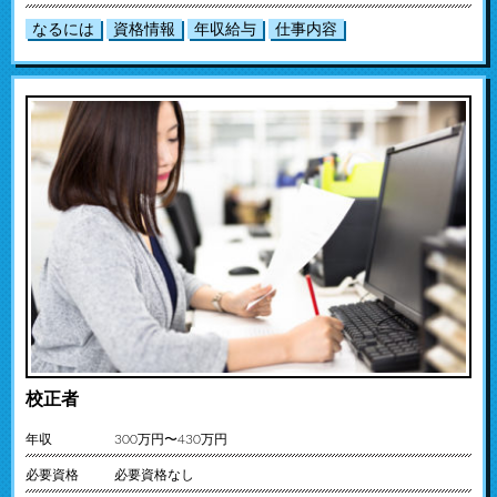
なるには
資格情報
年収給与
仕事内容
校正者
年収
300万円〜430万円
必要資格
必要資格なし