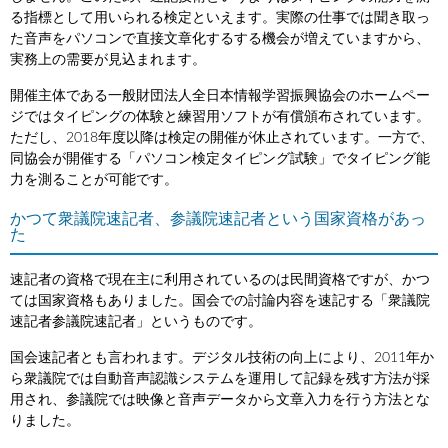
る指標として用いられる検定といえます。実際の仕事では聞き取っ
た音声をパソコンで直接文章化するする機会が増えていますから、
実務上の需要が見込まれます。
開催主体である一般財団法人全日本情報学習振興協会のホームペー
ジではタイピングの体験と練習用ソフトが有償頒布されています。
ただし、2018年度以降は検定の開催が休止されています。一方で、
同協会が開催する「パソコン検定タイピング試験」でタイピング能
力を測ることが可能です。
かつて衆議院速記者、参議院速記者という国家資格があっ
た
速記者の資格で現在主に利用されているのは民間資格ですが、かつ
ては国家資格もありました。国会での討論内容を速記する「衆議院
速記者参議院速記者」というものです。
国会速記者とも言われます。デジタル技術の向上により、2011年か
ら衆議院では自動音声認識システムを運用して記録を残す方法が採
用され、参議院では映像と音声データから文章入力を行う方法とな
りました。