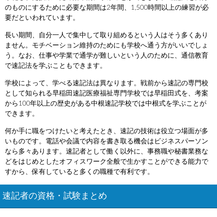
のものにするために必要な期間は2年間、1,500時間以上の練習が必
要だといわれています。
長い期間、自分一人で集中して取り組めるという人はそう多くあり
ません。モチベーション維持のためにも学校へ通う方がいいでしょ
う。なお、仕事や学業で通学が難しいという人のために、通信教育
で速記法を学ぶこともできます。
学校によって、学べる速記法は異なります。戦前から速記の専門校
として知られる早稲田速記医療福祉専門学校では早稲田式を、考案
から100年以上の歴史がある中根速記学校では中根式を学ぶことが
できます。
何か手に職をつけたいと考えたとき、速記の技術は役立つ場面が多
いものです。電話や会議で内容を書き取る機会はビジネスパーソン
なら多々あります。速記者として働く以外に、事務職や秘書業務な
どをはじめとしたオフィスワーク全般で生かすことができる能力で
すから、保有していると多くの職種で有利です。
速記者の資格・試験まとめ