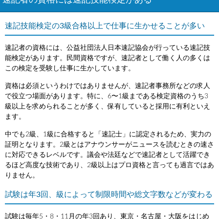
速記者の資格には速記技能検定がある
速記技能検定の3級合格以上で仕事に生かせることが多い
速記者の資格には、公益社団法人日本速記協会が行っている速記技
能検定があります。民間資格ですが、速記者として働く人の多くは
この検定を受験し仕事に生かしています。
資格は必須というわけではありませんが、速記者事務所などの求人
で役立つ場面があります。特に、6〜1級まである検定資格のうち3
級以上を求められることが多く、保有していると採用に有利といえ
ます。
中でも2級、1級に合格すると「速記士」に認定されるため、実力の
証明となります。2級とはアナウンサーがニュースを読むときの速さ
に対応できるレベルです。議会や法廷などで速記者として活躍でき
るほど高度な技術であり、2級以上はプロ資格と言っても過言ではあ
りません。
試験は年3回、級によって制限時間や総文字数などが変わる
試験は毎年5・8・11月の年3回あり、東京・名古屋・大阪をはじめ