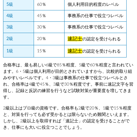
5級
60％
個人利用目的程度のレベル
4級
45％
事務系の仕事で役立つレベル
3級
30％
事務系の仕事で役立つレベル
速記士
2級
20％
の認定を受けられる
速記士
1級
15％
の認定を受けられる
合格率は、最も易しい6級で85％程度、5級で60％程度と言われてい
ます。6・5級は個人利用が目的とされていますから、比較的取り組
みやすいレベルです。4・3級は事務系の仕事で役立つレベルとさ
れ、合格率は4級で45％、3級で30％程度です。事前に速記文字を習
得し、記録と反訳の練習を行うなど試験対策が重要度を増してきま
す。
2級以上はプロ級の資格です。合格率も2級で20％、1級で15％程度
と、対策を行っても必ず受かるとは限らないため難関といえます。
しかし、2級以上を取得すれば「速記士」の認定を受けることがで
き、仕事にも大いに役立つことでしょう。