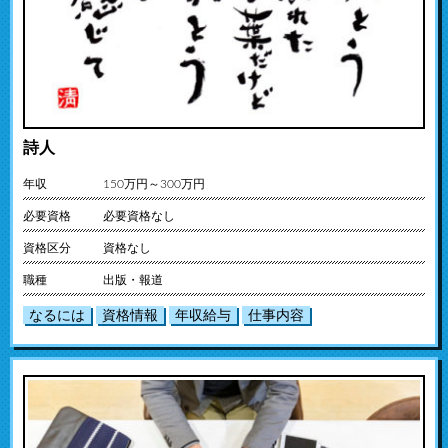
詩人
年収
150万円～300万円
必要資格
必要資格なし
資格区分
資格なし
職種
出版・報道
なるには
資格情報
年収給与
仕事内容