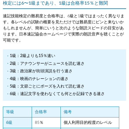
検定には6〜1級まであり、1級は合格率15％と難関
速記技能検定の難易度と合格率は、6級と1級ではまったく異なりま
す。各レベルの試験の概要を見ただけでは難易度にピンと来ないか
もしれませんが、簡単にいうと次のような朗読スピードの目安があ
ります。日本速記協会ホームページで実際の朗読音声を聴くことが
可能です。
1級：2級よりも15％速い
2級：アナウンサーがニュースを読む速さ
3級：政治家が街頭演説を行う速さ
4級：映画のナレーションの速さ
5級：文節ごとにポーズを入れて読む速さ
6級：速記文字を使わなくても何とか記録できる速さ
等級
合格率
備考
6級
85％
個人利用目的程度のレベル