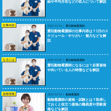
給や平均月収などの収入について解説
仕事内容
2022/10/14
愛玩動物看護師
愛玩動物看護師の仕事内容は？1日のス
ケジュール・やりがい・魅力などを解
説
なるには
2022/10/20
愛玩動物看護師
愛玩動物看護師になるには？必要資格
や向いている人の特徴などを解説
資格情報
2022/10/14
動物看護師
動物看護師の資格・試験とは？取得し
ておくと役立つ資格の難易度や受験資
格などを解説