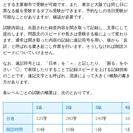
とする主要都市で受験が可能です。また、東京と大阪では同じ日に
異なる級を受験するダブル受験ができます。予約なしの当日受験が
可能なことがありますが、確認が必要です。
試験内容は、出題された録音内容を聞き取って記録し、文章にして
提出します。問題文のスピードや長さは受験する級によって変わり
ます。通常は聞き取った内容の記録に速記符号を用い、後から「反
訳」と呼ばれる書き起こし作業を行います。そうしなければ朗読ス
ピードについていけません。
なお、速記符号とは、「日本」を「＝」と記したり、「困る」を小
さい「◯」で表現したりすることで記録スピードを上げる記録技術
のことです。速記文字とも呼ばれ、流派によって大きく4種類の書き
方があります。
各レベルごとの試験の概要は、次のとおりです。
1級
2級
3級
4級
分速
320字
280字
240字
18
朗読時間
10分
10分
5分
5分