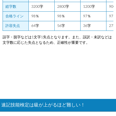
総字数
3200字
2800字
1200字
90
合格ライン
98％
98％
97％
97
許容失点
64字
56字
36字
27
誤字・脱字などは1文字1失点となります。また、誤訳・未訳などは
文字数に応じた失点となるため、正確性が重要です。
速記技能検定は級が上がるほど難しい！