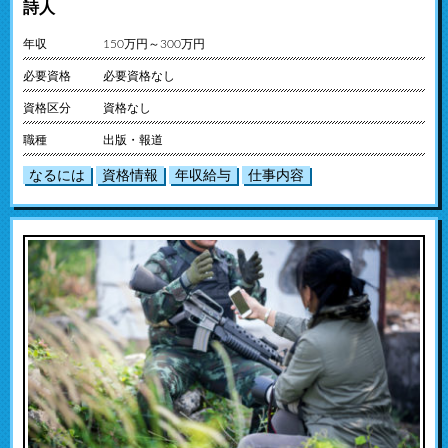
詩人
年収
150万円～300万円
必要資格
必要資格なし
資格区分
資格なし
職種
出版・報道
なるには
資格情報
年収給与
仕事内容