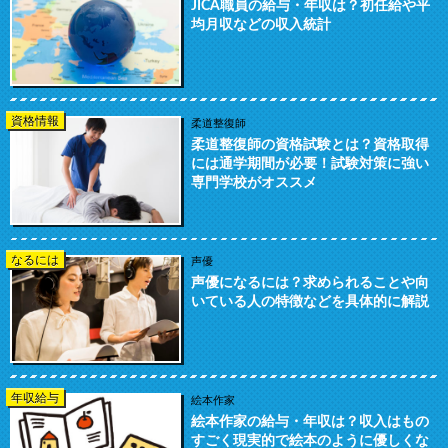
JICA職員の給与・年収は？初任給や平
均月収などの収入統計
資格情報
柔道整復師
柔道整復師の資格試験とは？資格取得
には通学期間が必要！試験対策に強い
専門学校がオススメ
なるには
声優
声優になるには？求められることや向
いている人の特徴などを具体的に解説
年収給与
絵本作家
絵本作家の給与・年収は？収入はもの
すごく現実的で絵本のように優しくな