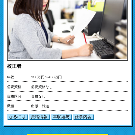
校正者
年収
300万円〜430万円
必要資格
必要資格なし
資格区分
資格なし
職種
出版・報道
なるには
資格情報
年収給与
仕事内容