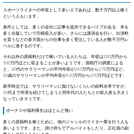
スポーツライターの年収として多い人であれば、数千万円以上稼ぐ
という人もいます。
条件としては、多くの会社に記事を提供できるパイプがある、本を
多く出版していて印税収入が多い。さらには講演会を行い、出演料
を貰うなどの多方面からの仕事を多く受注している人が数千万円レ
ベルに達するのです。
それ以外の原稿料だけで稼いでいる人たちは、年収は200万円から
500万円ほどに収まることが多いようです。国税庁の調査による
と、20代のサラリーマンの平均年収が243万円から278万円ほど。
50歳のサラリーマンの平均年収が510万円から670万円ほどです。
新卒時点では、サラリーマンに負けないくらいの給料水準ですが、
50代まで停滞を続けてしまうと同年代の人たちとの収入差も大きく
なっていきそうです。
ボーナスや福利厚生はほとんど無い
多くの原稿料を稼ぐために、他のジャンルのライター業を行う人も
多いようです。また、掛け持ちでアルバイトをしたり、正社員の副