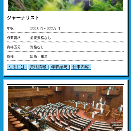
ジャーナリスト
年収
500万円～800万円
必要資格
必要資格なし
資格区分
資格なし
職種
出版・報道
なるには
資格情報
年収給与
仕事内容