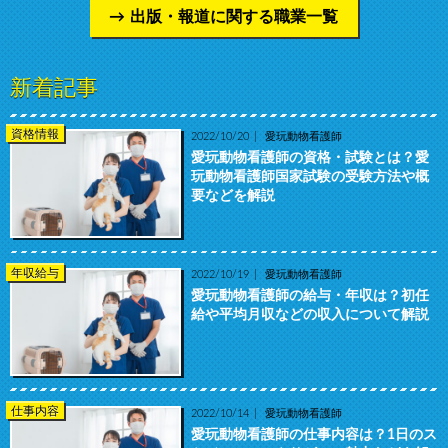
出版・報道に関する職業一覧
新着記事
資格情報
2022/10/20
愛玩動物看護師
愛玩動物看護師の資格・試験とは？愛
玩動物看護師国家試験の受験方法や概
要などを解説
年収給与
2022/10/19
愛玩動物看護師
愛玩動物看護師の給与・年収は？初任
給や平均月収などの収入について解説
仕事内容
2022/10/14
愛玩動物看護師
愛玩動物看護師の仕事内容は？1日のス