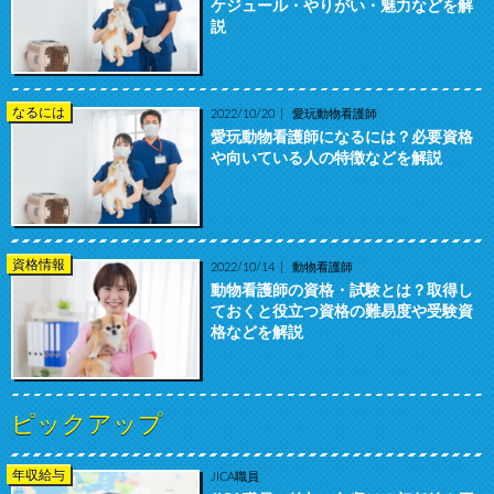
ケジュール・やりがい・魅力などを解
説
なるには
2022/10/20
愛玩動物看護師
愛玩動物看護師になるには？必要資格
や向いている人の特徴などを解説
資格情報
2022/10/14
動物看護師
動物看護師の資格・試験とは？取得し
ておくと役立つ資格の難易度や受験資
格などを解説
ピックアップ
年収給与
JICA職員