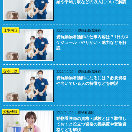
給や平均月収などの収入について解説
仕事内容
2022/10/14
愛玩動物看護師
愛玩動物看護師の仕事内容は？1日のス
ケジュール・やりがい・魅力などを解
説
なるには
2022/10/20
愛玩動物看護師
愛玩動物看護師になるには？必要資格
や向いている人の特徴などを解説
資格情報
2022/10/14
動物看護師
動物看護師の資格・試験とは？取得し
ておくと役立つ資格の難易度や受験資
格などを解説