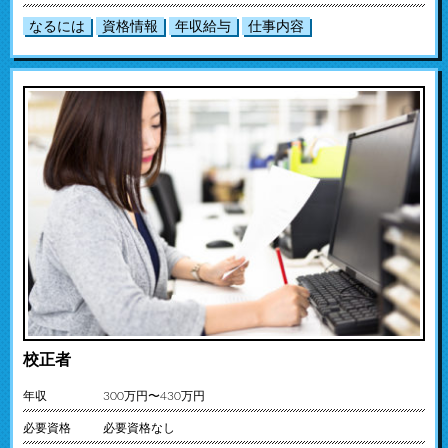
なるには
資格情報
年収給与
仕事内容
校正者
年収
300万円〜430万円
必要資格
必要資格なし