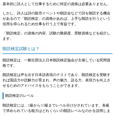
基本的に詩人として仕事するために特定の資格は必要ありません。
しかし、詩人は詩の販売イベントや朗読会などで詩を朗読する機会
があるので「朗読検定」の資格があれば、上手な朗読を行うという
信用を得られるため仕事を行う上で有益です。
「朗読検定」の資格の内容、試験の難易度、受験資格などを紹介し
ます。
朗読検定試験とは？
朗読検定は、一般社団法人日本朗読検定協会が主催している民間資
格です。
朗読検定は声を出す日本語表現のテストであり、朗読検定を受験す
れば国語力や読解力が育まれ、声の魅力、語る力、表現力を向上さ
せるためのアドバイスをもらうことができます。
朗読検定のレベル
朗読検定には、1級から10級までレベル分けがされています。各級
で求められている能力はどれくらいの朗読レベルなのかを説明しま