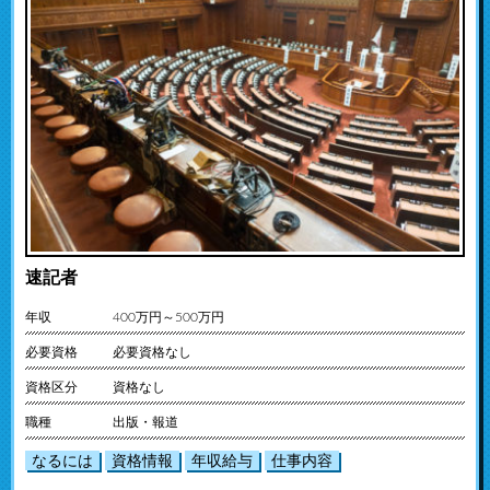
速記者
年収
400万円～500万円
必要資格
必要資格なし
資格区分
資格なし
職種
出版・報道
なるには
資格情報
年収給与
仕事内容