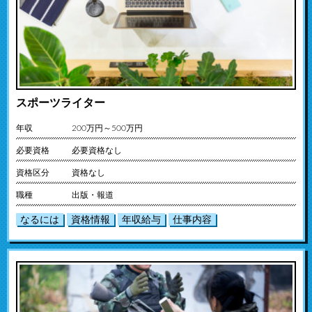
スポーツライター
年収
200万円～500万円
必要資格
必要資格なし
資格区分
資格なし
職種
出版・報道
なるには
資格情報
年収給与
仕事内容