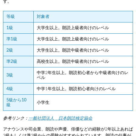
す。
等級
対象者
1級
大学生以上。朗読上級者向けのレベル
準1級
大学生以上。朗読上級者向けのレベル
2級
大学生以上。朗読中級者向けのレベル
準2級
高校生以上。朗読中級者向けのレベル
中学2年生以上。朗読初心者から中級者向けのレ
3級
ベル
4級
中学1年生以上。朗読初心者向けのレベル
5級から10
小学生
級
参考リンク：
一般社団法人 日本朗読検定協会
アナウンスや司会業、朗読や声優、俳優などの経験が2年以上あれば
3級もしくは準2級からの受験がすすめられています。朗読の仕事が