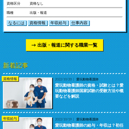
資格区分
資格なし
職種
出版・報道
なるには
資格情報
年収給与
仕事内容
出版・報道に関する職業一覧
新着記事
資格情報
2022/10/20
愛玩動物看護師
愛玩動物看護師の資格・試験とは？愛
玩動物看護師国家試験の受験方法や概
要などを解説
年収給与
2022/10/19
愛玩動物看護師
愛玩動物看護師の給与・年収は？初任