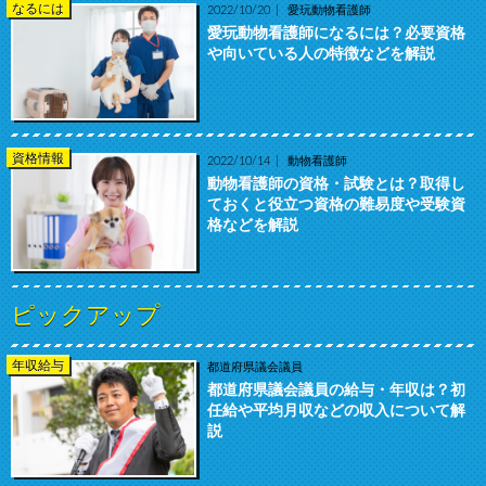
なるには
2022/10/20
愛玩動物看護師
愛玩動物看護師になるには？必要資格
や向いている人の特徴などを解説
資格情報
2022/10/14
動物看護師
動物看護師の資格・試験とは？取得し
ておくと役立つ資格の難易度や受験資
格などを解説
ピックアップ
年収給与
都道府県議会議員
都道府県議会議員の給与・年収は？初
任給や平均月収などの収入について解
説