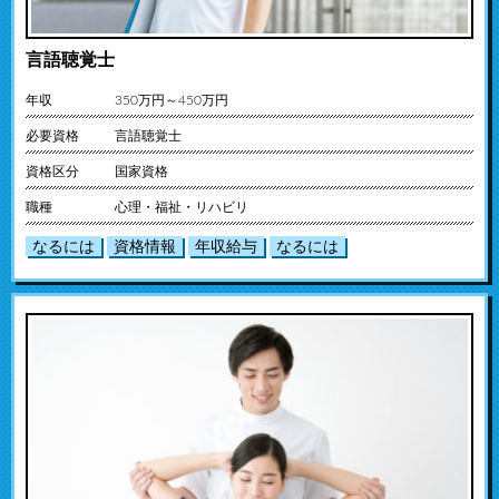
言語聴覚士
年収
350万円～450万円
必要資格
言語聴覚士
資格区分
国家資格
職種
心理・福祉・リハビリ
なるには
資格情報
年収給与
なるには