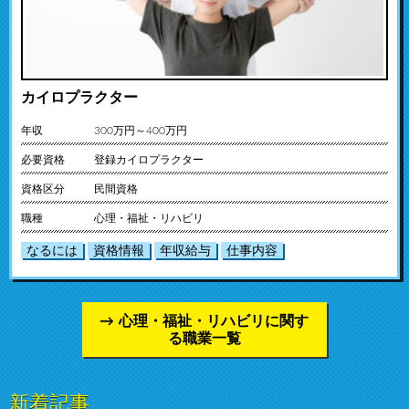
カイロプラクター
年収
300万円～400万円
必要資格
登録カイロプラクター
資格区分
民間資格
職種
心理・福祉・リハビリ
なるには
資格情報
年収給与
仕事内容
心理・福祉・リハビリに関す
る職業一覧
新着記事