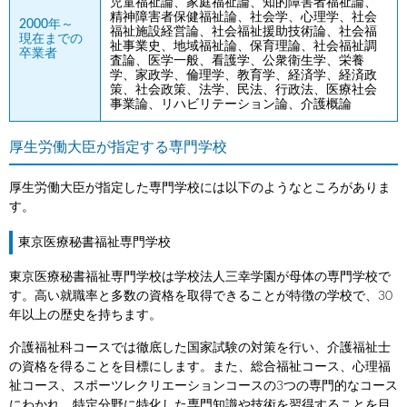
児童福祉論、家庭福祉論、知的障害者福祉論、
精神障害者保健福祉論、社会学、心理学、社会
2000年～
福祉施設経営論、社会福祉援助技術論、社会福
現在までの
祉事業史、地域福祉論、保育理論、社会福祉調
卒業者
査論、医学一般、看護学、公衆衛生学、栄養
学、家政学、倫理学、教育学、経済学、経済政
策、社会政策、法学、民法、行政法、医療社会
事業論、リハビリテーション論、介護概論
厚生労働大臣が指定する専門学校
厚生労働大臣が指定した専門学校には以下のようなところがありま
す。
東京医療秘書福祉専門学校
東京医療秘書福祉専門学校は学校法人三幸学園が母体の専門学校で
す。高い就職率と多数の資格を取得できることが特徴の学校で、30
年以上の歴史を持ちます。
介護福祉科コースでは徹底した国家試験の対策を行い、介護福祉士
の資格を得ることを目標にします。また、総合福祉コース、心理福
祉コース、スポーツレクリエーションコースの3つの専門的なコース
にわかれ、特定分野に特化した専門知識や技術を習得することを目