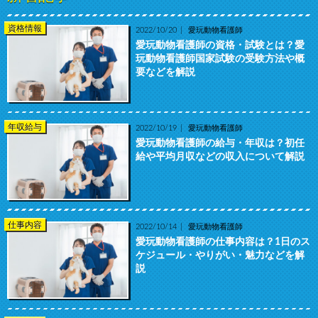
資格情報
2022/10/20
愛玩動物看護師
愛玩動物看護師の資格・試験とは？愛
玩動物看護師国家試験の受験方法や概
要などを解説
年収給与
2022/10/19
愛玩動物看護師
愛玩動物看護師の給与・年収は？初任
給や平均月収などの収入について解説
仕事内容
2022/10/14
愛玩動物看護師
愛玩動物看護師の仕事内容は？1日のス
ケジュール・やりがい・魅力などを解
説