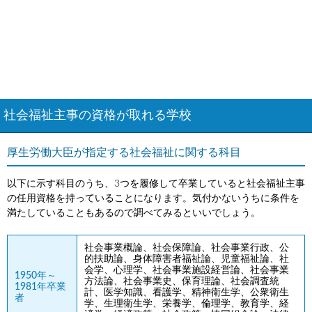
社会福祉主事の資格が取れる学校
厚生労働大臣が指定する社会福祉に関する科目
以下に示す科目のうち、3つを履修して卒業していると社会福祉主事
の任用資格を持っていることになります。気付かないうちに条件を
満たしていることもあるので調べてみるといいでしょう。
社会事業概論、社会保障論、社会事業行政、公
的扶助論、身体障害者福祉論、児童福祉論、社
会学、心理学、社会事業施設経営論、社会事業
1950年～
方法論、社会事業史、保育理論、社会調査統
1981年卒業
計、医学知識、看護学、精神衛生学、公衆衛生
者
学、生理衛生学、栄養学、倫理学、教育学、経