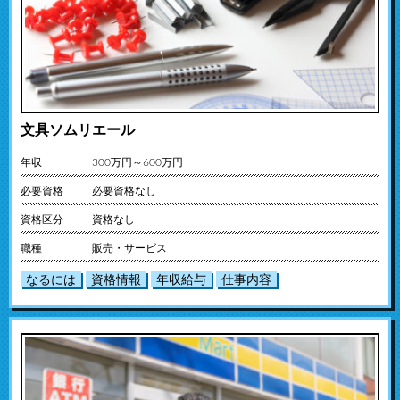
文具ソムリエール
年収
300万円～600万円
必要資格
必要資格なし
資格区分
資格なし
職種
販売・サービス
なるには
資格情報
年収給与
仕事内容