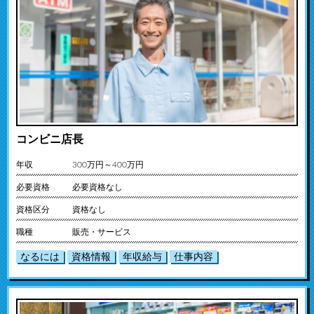
コンビニ店長
年収
300万円～400万円
必要資格
必要資格なし
資格区分
資格なし
職種
販売・サービス
なるには
資格情報
年収給与
仕事内容