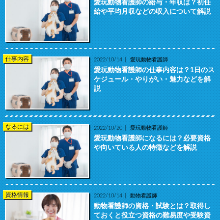
愛玩動物看護師の給与・年収は？初任
給や平均月収などの収入について解説
仕事内容
2022/10/14
愛玩動物看護師
愛玩動物看護師の仕事内容は？1日のス
ケジュール・やりがい・魅力などを解
説
なるには
2022/10/20
愛玩動物看護師
愛玩動物看護師になるには？必要資格
や向いている人の特徴などを解説
資格情報
2022/10/14
動物看護師
動物看護師の資格・試験とは？取得し
ておくと役立つ資格の難易度や受験資