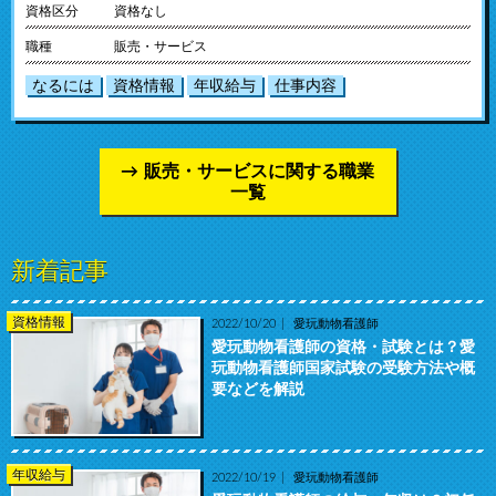
資格区分
資格なし
職種
販売・サービス
なるには
資格情報
年収給与
仕事内容
販売・サービスに関する職業
一覧
新着記事
資格情報
2022/10/20
愛玩動物看護師
愛玩動物看護師の資格・試験とは？愛
玩動物看護師国家試験の受験方法や概
要などを解説
年収給与
2022/10/19
愛玩動物看護師