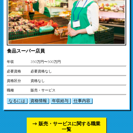
食品スーパー店員
年収
350万円〜500万円
必要資格
必要資格なし
資格区分
資格なし
職種
販売・サービス
なるには
資格情報
年収給与
仕事内容
販売・サービスに関する職業
一覧