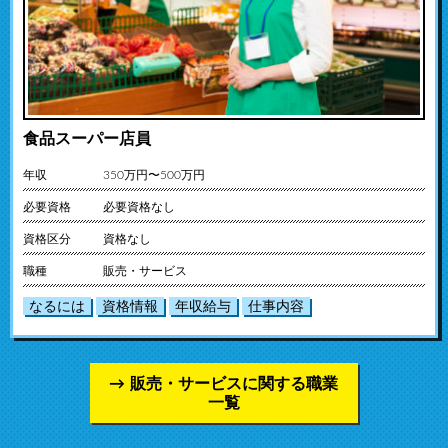
食品スーパー店員
年収
350万円〜500万円
必要資格
必要資格なし
資格区分
資格なし
職種
販売・サービス
なるには
資格情報
年収給与
仕事内容
販売・サービスに関する職業
一覧