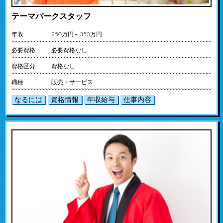
テーマパークスタッフ
年収
250万円～350万円
必要資格
必要資格なし
資格区分
資格なし
職種
販売・サービス
なるには
資格情報
年収給与
仕事内容