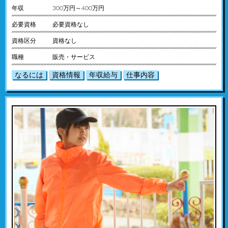
年収
300万円～400万円
必要資格
必要資格なし
資格区分
資格なし
職種
販売・サービス
なるには
資格情報
年収給与
仕事内容