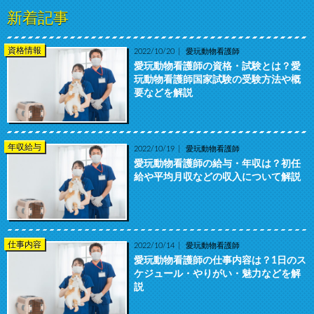
新着記事
資格情報
2022/10/20
愛玩動物看護師
愛玩動物看護師の資格・試験とは？愛
玩動物看護師国家試験の受験方法や概
要などを解説
年収給与
2022/10/19
愛玩動物看護師
愛玩動物看護師の給与・年収は？初任
給や平均月収などの収入について解説
仕事内容
2022/10/14
愛玩動物看護師
愛玩動物看護師の仕事内容は？1日のス
ケジュール・やりがい・魅力などを解
説