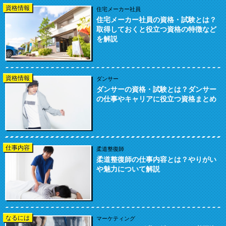
資格情報
住宅メーカー社員
住宅メーカー社員の資格・試験とは？
取得しておくと役立つ資格の特徴など
を解説
資格情報
ダンサー
ダンサーの資格・試験とは？ダンサー
の仕事やキャリアに役立つ資格まとめ
仕事内容
柔道整復師
柔道整復師の仕事内容とは？やりがい
や魅力について解説
なるには
マーケティング