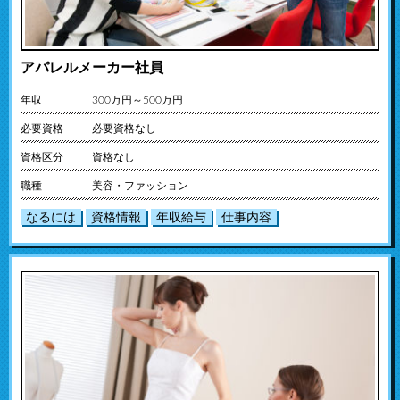
アパレルメーカー社員
年収
300万円～500万円
必要資格
必要資格なし
資格区分
資格なし
職種
美容・ファッション
なるには
資格情報
年収給与
仕事内容