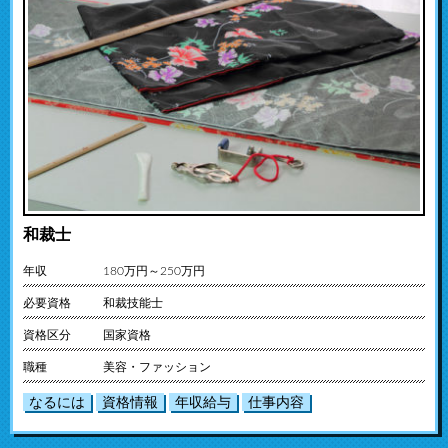
和裁士
年収
180万円～250万円
必要資格
和裁技能士
資格区分
国家資格
職種
美容・ファッション
なるには
資格情報
年収給与
仕事内容