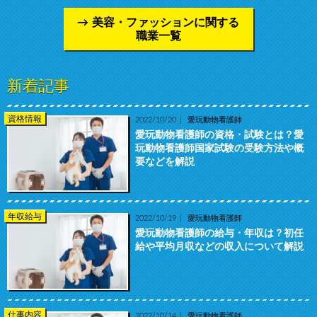
美容・ファッションに関する
職業一覧
新着記事
資格情報
2022/10/20
愛玩動物看護師
愛玩動物看護師の資格・試験とは？愛
玩動物看護師国家試験の受験方法や概
要などを解説
年収給与
2022/10/19
愛玩動物看護師
愛玩動物看護師の給与・年収は？初任
給や平均月収などの収入について解説
仕事内容
2022/10/14
愛玩動物看護師