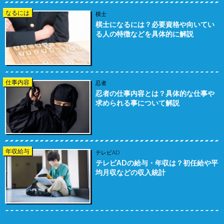
なるには
棋士
棋士になるには？必要資格や向いてい
る人の特徴などを具体的に解説
仕事内容
忍者
忍者の仕事内容とは？具体的な仕事や
求められる事について解説
年収給与
テレビAD
テレビADの給与・年収は？初任給や平
均月収などの収入統計