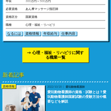
年収
300万円～500万円
必要資格
あん摩マッサージ指圧師
資格区分
国家資格
職種
心理・福祉・リハビリ
なるには
資格情報
年収給与
仕事内容
心理・福祉・リハビリに関す
る職業一覧
新着記事
資格情報
2022/10/20
愛玩動物看護師
愛玩動物看護師の資格・試験とは？愛
玩動物看護師国家試験の受験方法や概
要などを解説