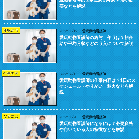
玩動物看護師国家試験の受験方法や概
要などを解説
年収給与
2022/10/19
愛玩動物看護師
愛玩動物看護師の給与・年収は？初任
給や平均月収などの収入について解説
仕事内容
2022/10/14
愛玩動物看護師
愛玩動物看護師の仕事内容は？1日のス
ケジュール・やりがい・魅力などを解
説
なるには
2022/10/20
愛玩動物看護師
愛玩動物看護師になるには？必要資格
や向いている人の特徴などを解説