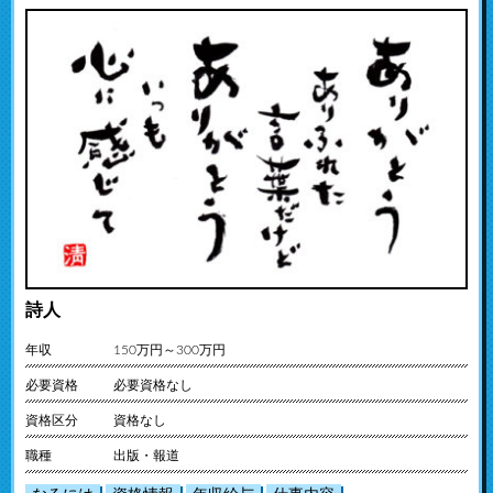
詩人
年収
150万円～300万円
必要資格
必要資格なし
資格区分
資格なし
職種
出版・報道