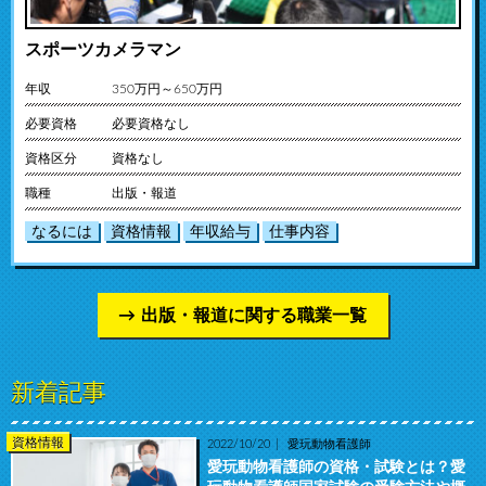
スポーツカメラマン
年収
350万円～650万円
必要資格
必要資格なし
資格区分
資格なし
職種
出版・報道
なるには
資格情報
年収給与
仕事内容
出版・報道に関する職業一覧
新着記事
資格情報
2022/10/20
愛玩動物看護師
愛玩動物看護師の資格・試験とは？愛