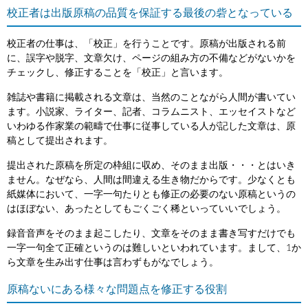
校正者は出版原稿の品質を保証する最後の砦となっている
校正者の仕事は、「校正」を行うことです。原稿が出版される前
に、誤字や脱字、文章欠け、ページの組み方の不備などがないかを
チェックし、修正することを「校正」と言います。
雑誌や書籍に掲載される文章は、当然のことながら人間が書いてい
ます。小説家、ライター、記者、コラムニスト、エッセイストなど
いわゆる作家業の範疇で仕事に従事している人が記した文章は、原
稿として提出されます。
提出された原稿を所定の枠組に収め、そのまま出版・・・とはいき
ません。なぜなら、人間は間違える生き物だからです。少なくとも
紙媒体において、一字一句たりとも修正の必要のない原稿というの
はほぼない、あったとしてもごくごく稀といっていいでしょう。
録音音声をそのまま起こしたり、文章をそのまま書き写すだけでも
一字一句全て正確というのは難しいといわれています。まして、1か
ら文章を生み出す仕事は言わずもがなでしょう。
原稿ないにある様々な問題点を修正する役割