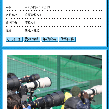
年収
400万円～500万円
必要資格
必要資格なし
資格区分
資格なし
職種
出版・報道
なるには
資格情報
年収給与
仕事内容