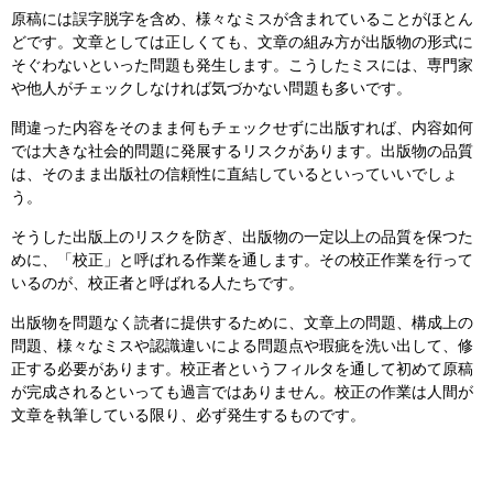
原稿には誤字脱字を含め、様々なミスが含まれていることがほとん
どです。文章としては正しくても、文章の組み方が出版物の形式に
そぐわないといった問題も発生します。こうしたミスには、専門家
や他人がチェックしなければ気づかない問題も多いです。
間違った内容をそのまま何もチェックせずに出版すれば、内容如何
では大きな社会的問題に発展するリスクがあります。出版物の品質
は、そのまま出版社の信頼性に直結しているといっていいでしょ
う。
そうした出版上のリスクを防ぎ、出版物の一定以上の品質を保つた
めに、「校正」と呼ばれる作業を通します。その校正作業を行って
いるのが、校正者と呼ばれる人たちです。
出版物を問題なく読者に提供するために、文章上の問題、構成上の
問題、様々なミスや認識違いによる問題点や瑕疵を洗い出して、修
正する必要があります。校正者というフィルタを通して初めて原稿
が完成されるといっても過言ではありません。校正の作業は人間が
文章を執筆している限り、必ず発生するものです。