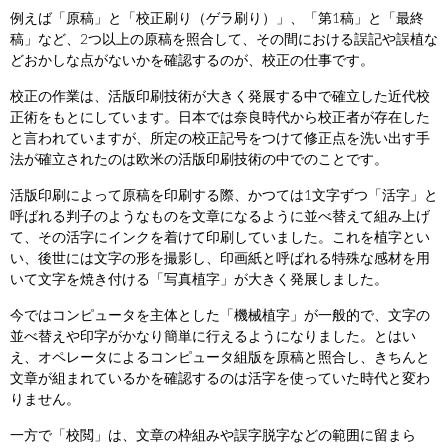
例えば「原稿」と「校正刷り（ゲラ刷り）」、「第1稿」と「最終
稿」など、2つ以上の原稿を照合して、その間における誤記や誤植な
どおかしな点がないかを確認するのが、校正の仕事です。
校正の作業は、活版印刷技術が大きく発展する中で確立した近代校
正術をもとにしています。日本では奈良時代から校正者が存在した
と言われていますが、所定の校正記号をつけて修正点を洗い出す手
法が確立されたのは欧米の活版印刷技術の中でのことです。
活版印刷によって原稿を印刷する際、かつては1文字ずつ「活字」と
呼ばれる判子のようなものを文章になるように並べ替えて組み上げ
て、その活字にインクを着けて印刷していました。これを植字とい
い、後世には文字の形を撮影し、印画紙と呼ばれる特殊な感材を用
いて文字を焼き付ける「写真植字」が大きく発展しました。
今ではコンピュータを主体とした「機械植字」が一般的で、文字の
並べ替えや印字がかなり簡単に行えるようになりました。とはい
え、オペレータによるコンピュータ組版を原稿と照合し、きちんと
文章が組まれているかを確認するのは活字を使っていた時代と変わ
りません。
一方で「校閲」は、文章の枠組みや誤字脱字などの範囲に留まら