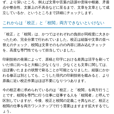
ず、より深いところ、例えば文章や言葉の語源や意味や根拠、矛盾
点や整合性、文脈上の不具合などに至るまで、文章を文章として成
立しているか、というところまで詳細にチェックします。
これからは「校正」と「校閲」両方できないといけない
「校正」と「校閲」は、かつてはそれぞれの負担が同程度に大きか
ったため、完全分業で行われていました。校正は組版や文章の並べ
替えのチェック、校閲は文章そのものの内容に踏み込むチェック
を、高度な専門性でもって担当していました。
印刷技術の発展によって、原稿と印字における差異は活字を刷って
いた頃に比べると大幅に少なくなり、少なくとも文章に関しては、
ほぼ書いたままの状態で刷ることが可能となりました。組版にかか
わる修正は別としても、こうした現代の印刷技術を鑑みると、より
原義に近い校正作業はほぼ不要になりつつあります。
今の校正者に求められているのは「校正」と「校閲」を両方行うこ
とです。校閲を専門に行う仕事に従事する人を「校閲者」と呼んで
区別していますが、今後、校正と校閲の定義こそ異なれど、校正と
校閲の仕事を両方ワンステップで行う需要はますます拡大するでし
ょう。