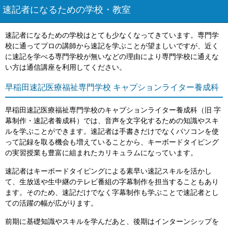
速記者になるための学校・教室
速記者になるための学校はとても少なくなってきています。専門学
校に通ってプロの講師から速記を学ぶことが望ましいですが、近く
に速記を学べる専門学校が無いなどの理由により専門学校に通えな
い方は通信講座を利用してください。
早稲田速記医療福祉専門学校 キャプションライター養成科
早稲田速記医療福祉専門学校のキャプションライター養成科（旧 字
幕制作・速記者養成科）では、音声を文字化するための知識やスキ
ルを学ぶことができます。速記者は手書きだけでなくパソコンを使
って記録を取る機会も増えていることから、キーボードタイピング
の実習授業も豊富に組まれたカリキュラムになっています。
速記者はキーボードタイピングによる素早い速記スキルを活かし
て、生放送や生中継のテレビ番組の字幕制作を担当することもあり
ます。そのため、速記だけでなく字幕制作も学ぶことで速記者とし
ての活躍の幅が広がります。
前期に基礎知識やスキルを学んだあと、後期はインターンシップを