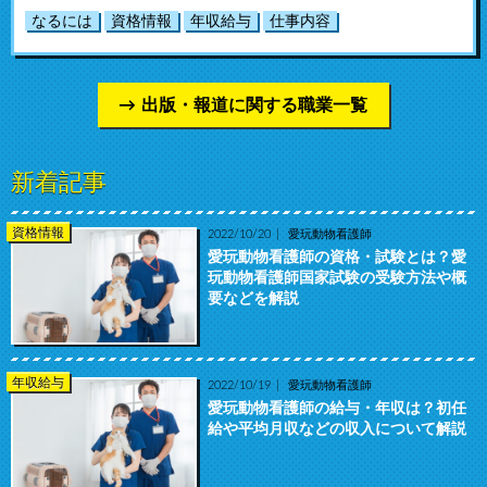
なるには
資格情報
年収給与
仕事内容
出版・報道に関する職業一覧
新着記事
資格情報
2022/10/20
愛玩動物看護師
愛玩動物看護師の資格・試験とは？愛
玩動物看護師国家試験の受験方法や概
要などを解説
年収給与
2022/10/19
愛玩動物看護師
愛玩動物看護師の給与・年収は？初任
給や平均月収などの収入について解説