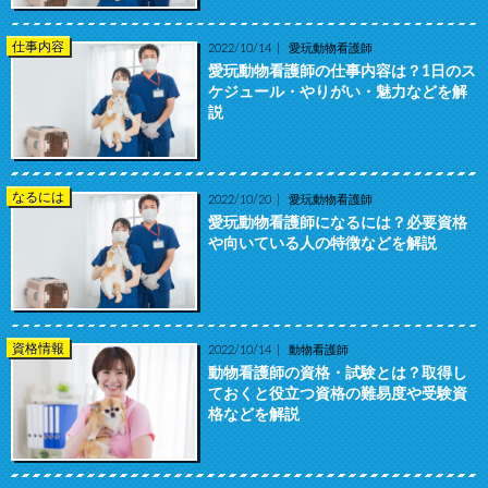
仕事内容
2022/10/14
愛玩動物看護師
愛玩動物看護師の仕事内容は？1日のス
ケジュール・やりがい・魅力などを解
説
なるには
2022/10/20
愛玩動物看護師
愛玩動物看護師になるには？必要資格
や向いている人の特徴などを解説
資格情報
2022/10/14
動物看護師
動物看護師の資格・試験とは？取得し
ておくと役立つ資格の難易度や受験資
格などを解説