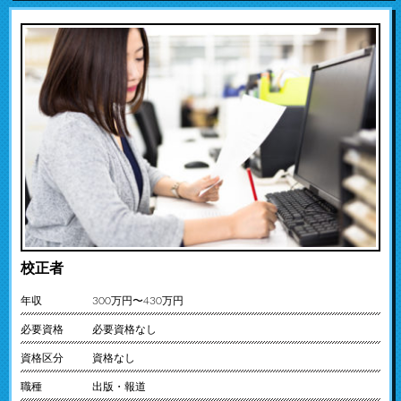
校正者
年収
300万円〜430万円
必要資格
必要資格なし
資格区分
資格なし
職種
出版・報道