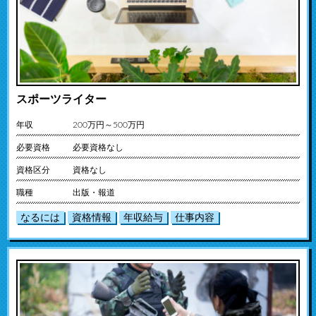
スポーツライター
年収
200万円～500万円
必要資格
必要資格なし
資格区分
資格なし
職種
出版・報道
なるには
資格情報
年収給与
仕事内容