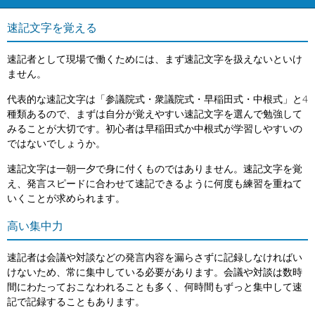
速記文字を覚える
速記者として現場で働くためには、まず速記文字を扱えないといけ
ません。
代表的な速記文字は「参議院式・衆議院式・早稲田式・中根式」と4
種類あるので、まずは自分が覚えやすい速記文字を選んで勉強して
みることが大切です。初心者は早稲田式か中根式が学習しやすいの
ではないでしょうか。
速記文字は一朝一夕で身に付くものではありません。速記文字を覚
え、発言スピードに合わせて速記できるように何度も練習を重ねて
いくことが求められます。
高い集中力
速記者は会議や対談などの発言内容を漏らさずに記録しなければい
けないため、常に集中している必要があります。会議や対談は数時
間にわたっておこなわれることも多く、何時間もずっと集中して速
記で記録することもあります。