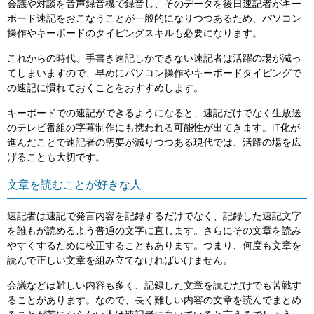
会議や対談を音声録音機で録音し、そのデータを後日速記者がキー
ボード速記をおこなうことが一般的になりつつあるため、パソコン
操作やキーボードのタイピングスキルも必要になります。
これからの時代、手書き速記しかできない速記者は活躍の場が減っ
てしまいますので、早めにパソコン操作やキーボードタイピングで
の速記に慣れておくことをおすすめします。
キーボードでの速記ができるようになると、速記だけでなく生放送
のテレビ番組の字幕制作にも携われる可能性が出てきます。IT化が
進んだことで速記者の需要が減りつつある現代では、活躍の場を広
げることも大切です。
文章を読むことが好きな人
速記者は速記で発言内容を記録するだけでなく、記録した速記文字
を誰もが読めるよう普通の文字に直します。さらにその文章を読み
やすくするために校正することもあります。つまり、何度も文章を
読んで正しい文章を組み立てなければいけません。
会議などは難しい内容も多く、記録した文章を読むだけでも苦戦す
ることがあります。なので、長く難しい内容の文章を読んでまとめ