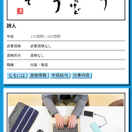
詩人
年収
150万円～300万円
必要資格
必要資格なし
資格区分
資格なし
職種
出版・報道
なるには
資格情報
年収給与
仕事内容