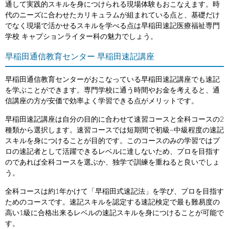
通して実践的スキルを身につけられる現場体験もおこなえます。時
代のニーズに合わせたカリキュラムが組まれている点と、基礎だけ
でなく現場で活かせるスキルを学べる点は早稲田速記医療福祉専門
学校 キャプションライター科の魅力でしょう。
早稲田通信教育センター 早稲田速記講座
早稲田通信教育センターがおこなっている早稲田速記講座でも速記
を学ぶことができます。専門学校に通う時間やお金を考えると、通
信講座の方が安価で効率よく学習できる点がメリットです。
早稲田速記講座は自分の目的に合わせて速習コースと全科コースの2
種類から選択します。速習コースでは短期間で初級~中級程度の速記
スキルを身につけることが目的です。このコースのみの学習ではプ
ロの速記者として活躍できるレベルに達しないため、プロを目指す
のであれば全科コースを選ぶか、独学で訓練を重ねると良いでしょ
う。
全科コースは約1年かけて「早稲田式速記法」を学び、プロを目指す
ためのコースです。速記スキルを認定する速記検定で最も難易度の
高い1級に合格出来るレベルの速記スキルを身につけることが可能で
す。