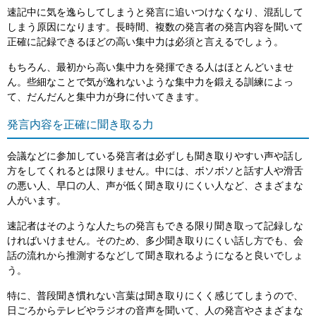
速記中に気を逸らしてしまうと発言に追いつけなくなり、混乱して
しまう原因になります。長時間、複数の発言者の発言内容を聞いて
正確に記録できるほどの高い集中力は必須と言えるでしょう。
もちろん、最初から高い集中力を発揮できる人はほとんどいませ
ん。些細なことで気が逸れないような集中力を鍛える訓練によっ
て、だんだんと集中力が身に付いてきます。
発言内容を正確に聞き取る力
会議などに参加している発言者は必ずしも聞き取りやすい声や話し
方をしてくれるとは限りません。中には、ボソボソと話す人や滑舌
の悪い人、早口の人、声が低く聞き取りにくい人など、さまざまな
人がいます。
速記者はそのような人たちの発言もできる限り聞き取って記録しな
ければいけません。そのため、多少聞き取りにくい話し方でも、会
話の流れから推測するなどして聞き取れるようになると良いでしょ
う。
特に、普段聞き慣れない言葉は聞き取りにくく感じてしまうので、
日ごろからテレビやラジオの音声を聞いて、人の発言やさまざまな