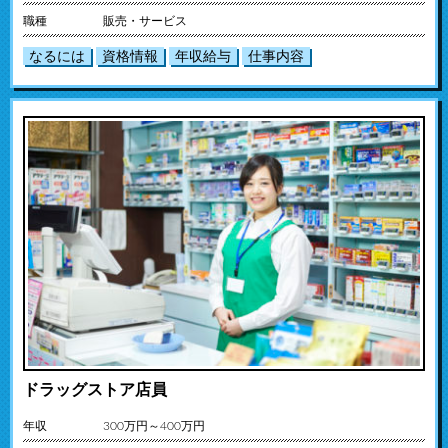
職種
販売・サービス
なるには
資格情報
年収給与
仕事内容
ドラッグストア店員
年収
300万円～400万円