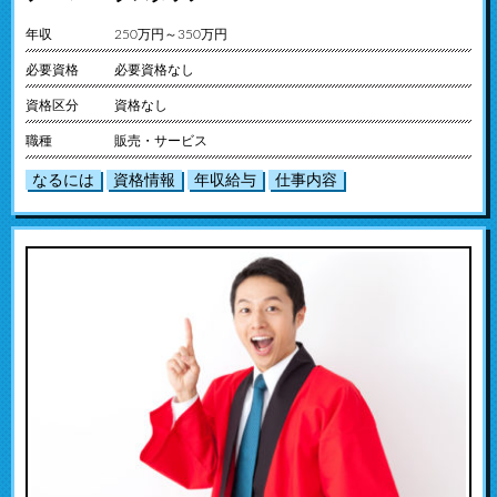
年収
250万円～350万円
必要資格
必要資格なし
資格区分
資格なし
職種
販売・サービス
なるには
資格情報
年収給与
仕事内容