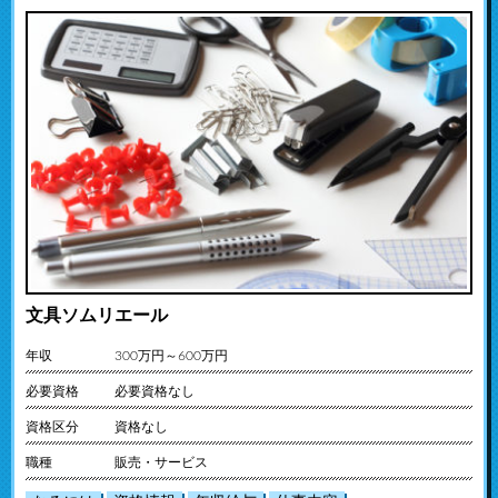
文具ソムリエール
年収
300万円～600万円
必要資格
必要資格なし
資格区分
資格なし
職種
販売・サービス