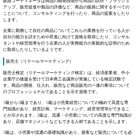
販路コーディネータは商品の開発段階から商品の試作・ブラッシュ
アップ、販売促進や製品の評価など、商品の販路に関するすべての
ことについて、コンサルティングを行ったり、商品の提案をしたり
します。
企業に勤務して自社の商品についてこれらの業務を行っている人が
自分の能力を試すためや昇進に向けて資格を取得したり、コンサル
タントや経営指導を行う企業の人が実務能力の客観的な証明のため
に取得したりしているようです。
販売士（リテールマーケティング）
販売士検定（リテールマーケティング検定）は、経済産業省、中小
企業庁の後援を受けて日本商工会議所が実施している検定試験で
す。商品の開発、仕入れ、販売など商品販売の一連の事項について
のプロフェッショナルであることを示す資格です。
1級から3級まであり、1級は小売業経営についての極めて高度な専
門知識があり、経営計画、マーケティング、経営管理等ができるこ
とが示されます。2級は、流通・小売業についての高度な専門知識が
あり、店舗マネジメントなどもできる人材であることを示します。
3級は、小売業や流通の基礎知識があり、接客など販売についても必