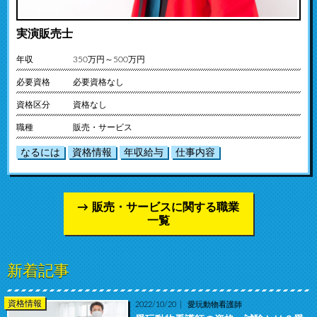
実演販売士
年収
350万円～500万円
必要資格
必要資格なし
資格区分
資格なし
職種
販売・サービス
なるには
資格情報
年収給与
仕事内容
販売・サービスに関する職業
一覧
新着記事
資格情報
2022/10/20
愛玩動物看護師