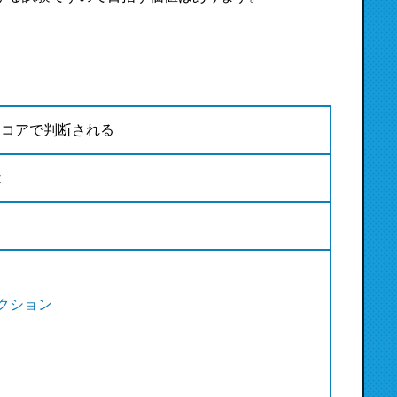
スコアで判断される
能
クション
題