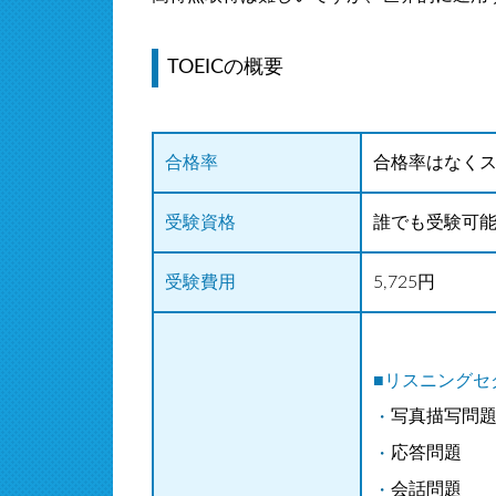
TOEICの概要
合格率
合格率はなく
受験資格
誰でも受験可
受験費用
5,725円
■リスニングセ
写真描写問
応答問題
会話問題