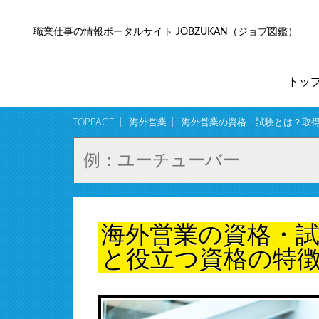
職業仕事の情報ポータルサイト JOBZUKAN（ジョブ図鑑）
トッ
TOPPAGE
海外営業
海外営業の資格・試験とは？取
海外営業の資格・
と役立つ資格の特