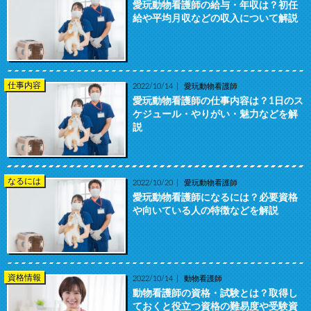
愛玩動物看護師の給与・年収は？初任
給や平均月収などの収入について解説
仕事内容
2022/10/14
愛玩動物看護師
愛玩動物看護師の仕事内容は？1日のス
ケジュール・やりがい・魅力などを解
説
なるには
2022/10/20
愛玩動物看護師
愛玩動物看護師になるには？必要資格
や向いている人の特徴などを解説
資格情報
2022/10/14
動物看護師
動物看護師の資格・試験とは？取得し
ておくと役立つ資格の難易度や受験資