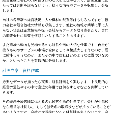
経営企画は会社の方向性を決める大切な仕事なので、計画立案にあ
たっては判断を誤らないよう、様々な情報やデータを収集し、分析
します。
自社の各部署の経営状況、人や機材の配置等はもちろんですが、協
力会社や競合他社の情報も収集します。他社の情報が簡単に手に入
らない場合は企業情報を扱う会社からデータを取り寄せたり、専門
の調査会社に調査を依頼したりすることもあります。
また市場の動向を見極めるのも経営企画の大切な仕事です。自社が
扱うものやサービスの市場が全体として今後拡大しそうなのか、逆
に縮小しそうなのか、またその中で自社はどのような位置づけなの
か、といったことを客観的に分析します。
計画立案、資料作成
必要なデータが揃ったら実際に経営計画を立案します。中長期的な
経営の道筋やその中で直近の年度では何をするかなどを判断してい
きます。
その結果を経営陣に伝えるのも経営企画の仕事です。会社が小規模
なら経営は社長1人、もしくは数名の取締役などが担っていることが
多いようですが、会社が大規模になると経営陣も多くなります。会