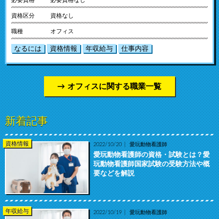
資格区分
資格なし
職種
オフィス
なるには
資格情報
年収給与
仕事内容
オフィスに関する職業一覧
新着記事
資格情報
2022/10/20
愛玩動物看護師
愛玩動物看護師の資格・試験とは？愛
玩動物看護師国家試験の受験方法や概
要などを解説
年収給与
2022/10/19
愛玩動物看護師