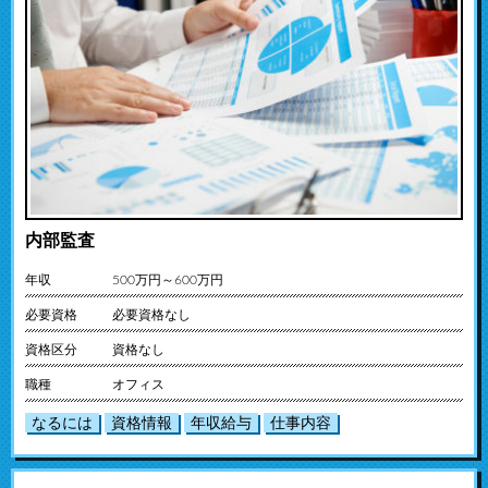
内部監査
年収
500万円～600万円
必要資格
必要資格なし
資格区分
資格なし
職種
オフィス
なるには
資格情報
年収給与
仕事内容