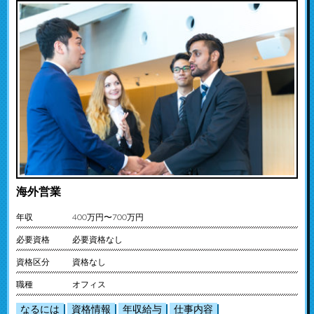
海外営業
年収
400万円〜700万円
必要資格
必要資格なし
資格区分
資格なし
職種
オフィス
なるには
資格情報
年収給与
仕事内容